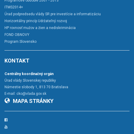
Programové obdobie 2007 - 2013
ITMS2014+
Úrad podpredsedu vlády SR pre investície a informatizáciu
Horizontálny princíp Udržateľný rozvoj
HP rovnosť mužov a žien a nediskriminácia
FOND OBNOVY
Program Slovensko
KONTAKT
Centrálny koordinačný orgán
Úrad vlády Slovenskej republiky
Námestie slobody 1, 813 70 Bratislava
E-mail:
cko@vlada.gov.sk
MAPA STRÁNKY
Facebook
YouTube