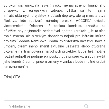
Eurokomisia umožnila zvýšiť výšku nenávratného finančného
príspevku z európskych zdrojov. „Týka sa to najmä
infraštruktúrnych projektov z oblasti dopravy, ale aj ministerstva
školstva, kde realizujú národný projekt ACCORD,“ uviedla
vicepremiérka. Odobrenie Európskou komisiou označila za
dôležité, aby prijímatelia nedostávali spätne korekcie. „Je to síce
malá zmena, ale s veľkým dopadom najmä pre infraštruktúrne
projekty,“ dodala Remišová. Podľa ministerstva investícií novela
umožní, okrem iného, meniť aktuálne uzavreté alebo otvorené
vyzvanie na financovanie národných projektov. Bude tiež možné
rozšíriť jednotlivé podmienky poskytnutia príspevku, alebo navýšiť
jeho konečnú sumu, pričom zmeny v zmluve bude možné urobiť
len oznámením.
Zdroj: SITA
Skočiť
na
hlavné
menu
Fulltextové
Hľadať