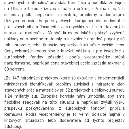
stavebných materiálov,“ povedala Remišová a podotkla že vojna
na Ukrajine takou krízovou situáciou určite je. Vojna u našich
susedov podľa nej priniesla neistotu, problémy s dodávkami
rôznych surovín či priemyselných komponentov, nedostatok
pracovných síl a inflácia ešte viac urýchlila rast cien stavebných
surovín a materiálov. Mnohé firmy nedokážu pokryť zvýšené
náklady na stavebné materiály a schválené národné projekty sú
tak ohrozené, lebo financie nepokrývajú aktuálne vyššie ceny.
Ceny vybraných materiálov, z ktorých väčšina je pre investície z
európskych fondov zásadná, podľa vicepremiérky stúpli
nadpriemerne, napríklad cena stavebnej ocele vzrástla takmer o
80 percent.
„Zo 147 národných projektov, ktoré sú aktuálne v implementácii,
ministerstvá identifikovali problém súvisiaci s nárastom cien
stavebných prác a materiálov pri 52 projektoch s celkovou sumou
1,24 miliardy eur. Európska komisia nám umožnila, aby sme
flexibilne reagovali na túto situáciu a napríklad zvýšili výšku
príspevku poskytovaného z európskych fondov,“ priblížila
Remišová. Podľa vicepremiérky je to veľmi dôležité najmä v
krízových situáciách, lebo dodávatelia od týchto projektov
odstupujú.