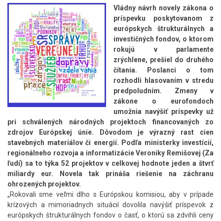
Vládny návrh novely zákona o
príspevku poskytovanom z
európskych štrukturálnych a
investičných fondov, o ktorom
rokujú v parlamente
zrýchlene, prešiel do druhého
čítania. Poslanci o tom
rozhodli hlasovaním v stredu
predpoludním. Zmeny v
zákone o eurofondoch
umožnia navýšiť príspevky už
pri schválených národných projektoch financovaných zo
zdrojov Európskej únie. Dôvodom je výrazný rast cien
stavebných materiálov či energií. Podľa ministerky investícií,
regionálneho rozvoja a informatizácie Veroniky Remišovej (Za
ľudí) sa to týka 52 projektov v celkovej hodnote jeden a štvrť
miliardy eur. Novela tak prináša riešenie na záchranu
ohrozených projektov.
„Rokovali sme veľmi dlho s Európskou komisiou, aby v prípade
krízových a mimoriadnych situácií dovolila navýšiť príspevok z
európskych štrukturálnych fondov o časť, o ktorú sa zdvihli ceny