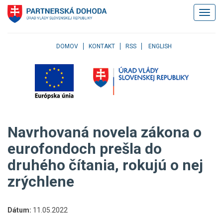
Klávesové
Zobrazi
skratky
navigác
Skočiť
na
obsah
DOMOV
KONTAKT
RSS
ENGLISH
Skočiť
na
hlavné
menu
Skočiť
na
pravé
Navrhovaná novela zákona o
menu
Skočiť
eurofondoch prešla do
na
druhého čítania, rokujú o nej
užívateľské
menu
zrýchlene
Skočiť
na
pätičku
Dátum:
11.05.2022
stránky