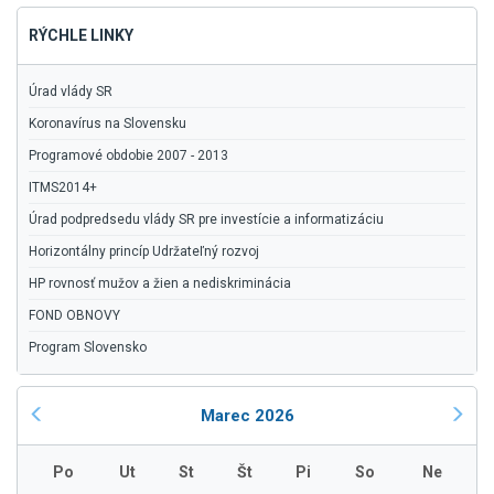
RÝCHLE LINKY
Úrad vlády SR
Koronavírus na Slovensku
Programové obdobie 2007 - 2013
ITMS2014+
Úrad podpredsedu vlády SR pre investície a informatizáciu
Horizontálny princíp Udržateľný rozvoj
HP rovnosť mužov a žien a nediskriminácia
FOND OBNOVY
Program Slovensko
Marec 2026
Po
Ut
St
Št
Pi
So
Ne