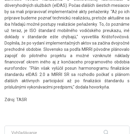
dôveryhodných službách (eIDAS). Počas ďalších šiestich mesiacov
by sa mali pripravovať implementačné akty peňaženky. "Až po ich
príprave budeme poznať technickú realizáciu, pretože aktuálne sa
iba hľadajú možné postupy realizácie peňaženky. To, čo poznáme
už teraz, je ISO štandard mobilného vodičského preukazu, iné
doklady v štandarde ešte chýbajú," vysvetlila Krištofovičová.
Doplnila, že po vydaní implementačných aktov sa začína dvojročné
prechodné obdobie. Slovensko sa podľa MIRRI pôvodne plánovalo
zapojiť do pilotného projektu a možné vzniknuté náklady
financovať okrem iného aj z končiaceho programového obdobia
eurofondov. "Plán však vylúčil posun harmonogramu finalizácie
štandardu eIDAS 2.0 a MIRRI SR sa rozhodlo počkať s plánom
ďalších aktívnych participácií až po finalizácii štandardu s
príslušnými vykonávacími predpismi," dodala hovorkyňa.
Zdroj: TASR
Skočiť
na
hlavné
menu
Fulltextové
Hľadať