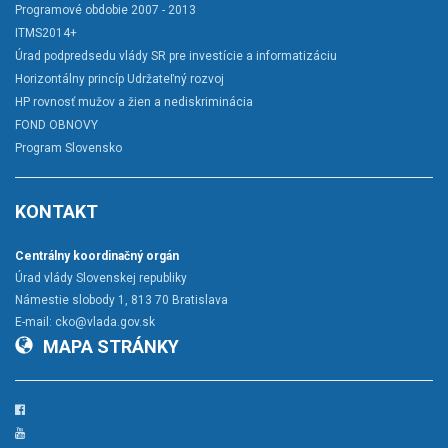
Programové obdobie 2007 - 2013
ITMS2014+
Úrad podpredsedu vlády SR pre investície a informatizáciu
Horizontálny princíp Udržateľný rozvoj
HP rovnosť mužov a žien a nediskriminácia
FOND OBNOVY
Program Slovensko
KONTAKT
Centrálny koordinačný orgán
Úrad vlády Slovenskej republiky
Námestie slobody 1, 813 70 Bratislava
E-mail:
cko@vlada.gov.sk
MAPA STRÁNKY
Facebook
YouTube