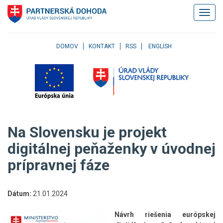
Klávesové
Zobrazi
skratky
navigác
Skočiť
na
obsah
DOMOV
KONTAKT
RSS
ENGLISH
Skočiť
na
hlavné
menu
Skočiť
na
pravé
Na Slovensku je projekt
menu
Skočiť
digitálnej peňaženky v úvodnej
na
prípravnej fáze
užívateľské
menu
Skočiť
na
Dátum:
21.01.2024
pätičku
stránky
Návrh riešenia európskej