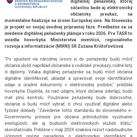
digitálnej peňaženky, ktorej
súčasťou bude aj elektronický
občiansky preukaz, sa
momentálne finalizuje na úrovni Európskej únie. Na Slovensku
je projekt vo svojej úvodnej prípravnej fáze. Predbežne sa sa
uvedenie digitálnej peňaženky plánuje v roku 2026. Pre TASR to
uviedla hovorkyňa Ministerstva investícií, regionálneho
rozvoja a informatizácie (MIRRI) SR Zuzana Krištofovičová
.
"Po spustení na národnej úrovni si do peňaženky budú môcť
občania uložiť napríklad občianske a vodičské preukazy, rodné listy
či diplomy. Vďaka digitálnej peňaženke sa budú môcť občania
digitálne identifikovať, ukladať a spravovať svoje identifikačné
údaje a úradné dokumenty v elektronickej podobe," priblížila
hovorkyňa. Doplnila, že nad údajmi, ktoré občania zdieľajú, budú
mať plnú kontrolu. Používanie peňaženky bude dobrovoľné,
občania si budú môcť vybrať, či chcú využívať digitálne alebo
fyzické doklady. "Zavedenie tohto štandardu do slovenského e-
Governmentu prinesie pre občana jednoduchšie využívanie
existujúcich, ale aj budúcich elektronických služieb štátu,"
skonštatovala. Približne v máji 2024 očakáva rezort nadobudnutie
účinnosti revízie nariadenia o elektronickej identifikácii a