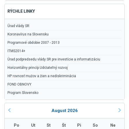
RÝCHLE LINKY
Úrad vlády SR
Koronavírus na Slovensku
Programové obdobie 2007 - 2013
ITMS2014+
Úrad podpredsedu vlády SR pre investície a informatizáciu
Horizontálny princíp Udržateľný rozvoj
HP rovnosť mužov a žien a nediskriminácia
FOND OBNOVY
Program Slovensko
August 2026
Po
Ut
St
Št
Pi
So
Ne