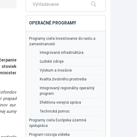
Fulltextové
Hľadať
vyhľadávanie
OPERAČNÉ PROGRAMY
Programy cieľa Investovanie do rastu a
zamestnanosti
Integrovaná infraštruktúra
čerpanie
Ľudské zdroje
 stoviek
Výskum a inovácie
inister
Kvalita životného prostredia
Integrovaný regionálny operačný
rofondov
program
zí prepad
Efektívna verejná správa
ónov eur.
enej sumy
Technická pomoc
Programy cieľa Európska územná
spolupráca
Program rozvoja vidieka