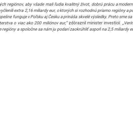
ých regiónov, aby všade mali ľudia kvalitný život, dobrú prácu a modern
enili extra 2,16 miliardy eur, o ktorých si rozhodnú priamo regióny a po
úspešne funguje v Poľsku aj Česku a prináša skvelé výsledky. Preto sme sa 
erstva o viac ako 200 miliónov eur,“
zdôraznil minister investícií.
„Verí
 pre regióny a spoločne sa nám ju podarí zaokrúhliť aspoň na 2,5 miliardy e