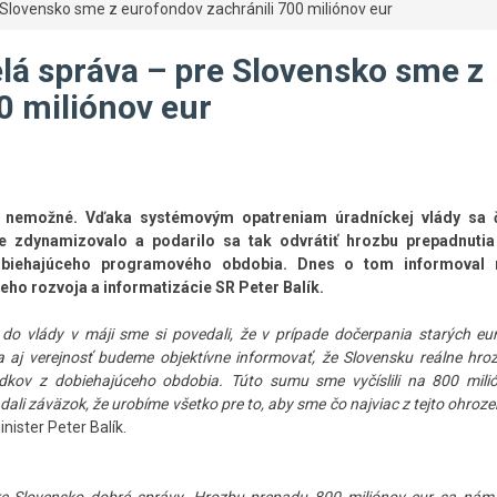
e Slovensko sme z eurofondov zachránili 700 miliónov eur
elá správa – pre Slovensko sme z
0 miliónov eur
 nemožné. Vďaka systémovým opatreniam úradníckej vlády sa 
e zdynamizovalo a podarilo sa tak odvrátiť hrozbu prepadnutia
obiehajúceho programového obdobia. Dnes o tom informoval m
neho rozvoja a informatizácie SR Peter Balík.
do vlády v máji sme si povedali, že v prípade dočerpania starých eu
a aj verejnosť budeme objektívne informovať, že Slovensku reálne hro
riedkov z dobiehajúceho obdobia. Túto sumu sme vyčíslili na 800 mili
dali záväzok, že urobíme všetko pre to, aby sme čo najviac z tejto ohroz
inister Peter Balík.