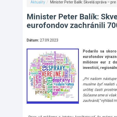
Aktuality
Minister Peter Balík: Skvelá správa – pr
Minister Peter Balík: Skv
eurofondov zachránili 70
Dátum:
27.09.2023
Podarilo sa skoro
eurofondov výrazn
miliónov eur z d
investícií, regionál
„Pri našom nástupe 
musíme byť realisti 
určitej časti prost
Súčasne sme si však 
zachránili,“
vyhlásil m