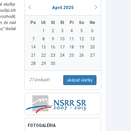
é služby.
Apríl 2025
užijú ich
rozhodli,
m, že náš
Po
Ut
St
Št
Pi
So
Ne
ur,“
dodal
1
2
3
4
5
6
7
8
9
10
11
12
13
14
15
16
17
18
19
20
21
22
23
24
25
26
27
28
29
30
27 podujatí
ukázať všetky
FOTOGALÉRIA