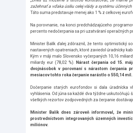
„Dnes už môžeme s istotou konštatovať, že máme pr
zažehnať a vďaka úsiliu celej vlády a systému účinných 
Táto suma predstavuje menej ako 1 % z celkovej eurof
Na porovnanie, na konci predchádzajúceho programov
percento nedočerpania sa pri uzatváraní operačných pr
Minister Balík ďalej zdôraznil, že tento optimistický 
nastavených opatreniach, ktoré zaviedol úradnícky kab
Kým v máji malo Slovensko vyčerpaných 10,16 miliardy
miliardy eur (78,02 %).
Nárast čerpania od 15. máj
dvojnásobok v porovnaní s nárastom čerpania pr
mesiacov tohto roka čerpanie narástlo o 550,14 mil. 
Dočerpanie starých eurofondov si dala úradnícka 
vyhlásenia. Od júna sa každé dva týždne uskutočňujú š
všetkých rezortov zodpovedných za čerpanie dostávajú 
Minister Balík dnes zároveň informoval, že minis
prostredníctvom integrovaných územných investíci
miliónov.