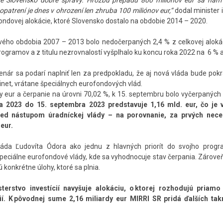
e Slovensko dobré správy. Hrozbu prepadu 800 miliónov eur sa nám 
opatrení je dnes v ohrození len zhruba 100 miliónov eur,“
dodal minister i
ondovej alokácie, ktoré Slovensko dostalo na obdobie 2014 – 2020.
ého obdobia 2007 – 2013 bolo nedočerpaných 2,4 % z celkovej alokác
ogramov a z titulu nezrovnalostí vyšplhalo ku koncu roka 2022 na 6 % a
scenár sa podarí naplniť len za predpokladu, že aj nová vláda bude pok
inet, vrátane špeciálnych eurofondových vlád.
 eur a čerpanie na úrovni 70,02 %, k 15. septembru bolo vyčerpaných
a 2023 do 15. septembra 2023 predstavuje 1,16 mld. eur, čo je 
ed nástupom úradníckej vlády – na porovnanie, za prvých nece
eur.
vláda Ľudovíta Ódora ako jednu z hlavných priorít do svojho prog
peciálne eurofondové vlády, kde sa vyhodnocuje stav čerpania. Zároveň
konkrétne úlohy, ktoré sa plnia.
terstvo investícií navyšuje alokáciu, o ktorej rozhodujú priamo
í. K pôvodnej sume 2,16 miliardy eur MIRRI SR pridá ďalších ta