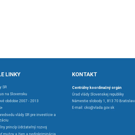
E LINKY
KONTAKT
y SR
Centrálny koordinačný orgán
rus na Slovensku
Úrad vlády Slovenskej republiky
vé obdobie 2007 - 2013
Námestie slobody 1, 813 70 Bratislav
E-mail:
cko@vlada.gov.sk
4+
redsedu vlády SR pre investície a
záciu
lny princíp Udržateľný rozvoj
ť mužov a žien a nediskriminácia