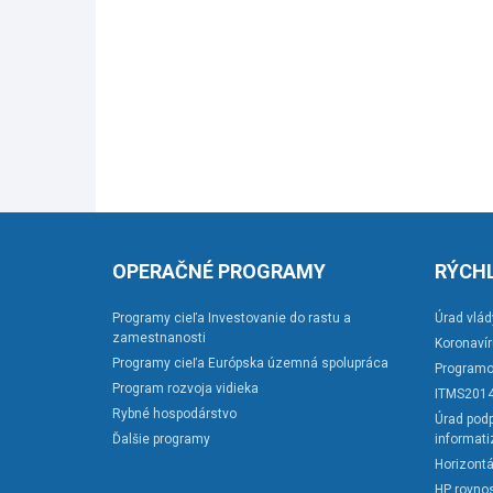
OPERAČNÉ PROGRAMY
RÝCHL
Programy cieľa Investovanie do rastu a
Úrad vlád
zamestnanosti
Koronaví
Programy cieľa Európska územná spolupráca
Programo
Program rozvoja vidieka
ITMS201
Rybné hospodárstvo
Úrad podp
Ďalšie programy
informati
Horizontá
HP rovnos