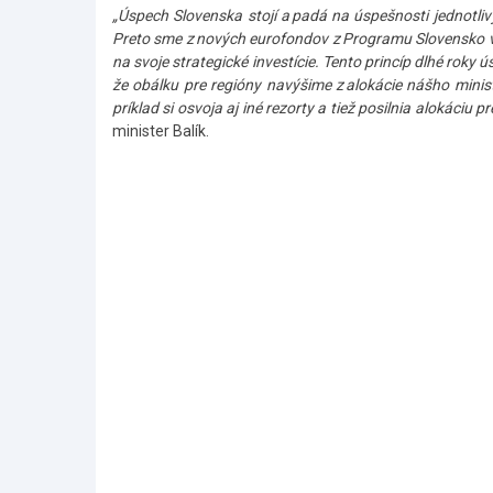
„Úspech Slovenska stojí a padá na úspešnosti jednotliv
Preto sme z nových eurofondov z Programu Slovensko vyčl
na svoje strategické investície. Tento princíp dlhé roky 
že obálku pre regióny navýšime z alokácie nášho minist
príklad si osvoja aj iné rezorty a tiež posilnia alokáciu
minister Balík.
Skočiť
na
hlavné
menu