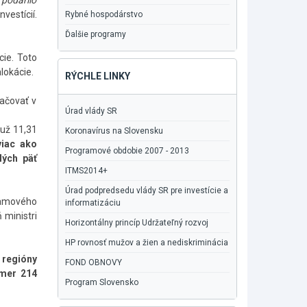
podarilo
nvestícií.
Rybné hospodárstvo
Ďalšie programy
ie. Toto
lokácie.
RÝCHLE LINKY
račovať v
Úrad vlády SR
 už 11,31
Koronavírus na Slovensku
viac ako
Programové obdobie 2007 - 2013
lých päť
ITMS2014+
Úrad podpredsedu vlády SR pre investície a
ramového
informatizáciu
 ministri
Horizontálny princíp Udržateľný rozvoj
HP rovnosť mužov a žien a nediskriminácia
 regióny
FOND OBNOVY
kmer 214
Program Slovensko