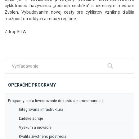
cyklotrasou nazývanou „rodinná cestička“ s okresným mestom
Zvolen. Vybudovaním novej cesty pre cyklistov vznikne ďalšia
možnosť na oddych a relax v regióne.​
Zdroj: SITA
Skočiť
na
hlavné
menu
Fulltextové
Hľadať
vyhľadávanie
OPERAČNÉ PROGRAMY
Programy cieľa Investovanie do rastu a zamestnanosti
Integrovaná infraštruktúra
Ľudské zdroje
Výskum a inovácie
Kvalita životného prostredia