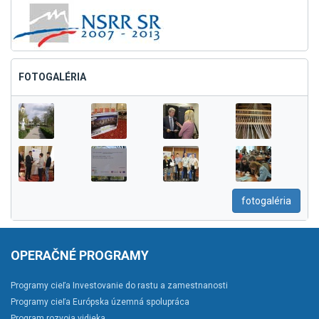
FOTOGALÉRIA
fotogaléria
OPERAČNÉ PROGRAMY
Programy cieľa Investovanie do rastu a zamestnanosti
Programy cieľa Európska územná spolupráca
Program rozvoja vidieka