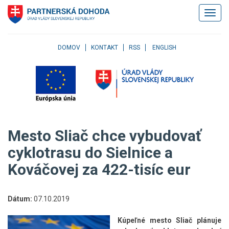
Klávesové
Zobrazi
skratky
navigác
Skočiť
na
obsah
DOMOV
KONTAKT
RSS
ENGLISH
Skočiť
na
hlavné
menu
Skočiť
na
pravé
Mesto Sliač chce vybudovať
menu
Skočiť
cyklotrasu do Sielnice a
na
Kováčovej za 422-tisíc eur
užívateľské
menu
Skočiť
na
Dátum:
07.10.2019
pätičku
stránky
Kúpeľné mesto Sliač plánuje