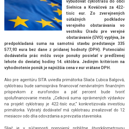
vybudovať cyklotrasu do obcí
Sielnica a Kováčová za 422-
tisíc eur. Zo zverejnených
súťažných podkladov
verejného obstarávania vo
vestníku Úradu pre verejné
obstarávanie (ÚVO) vyplýva, že
predpokladaná suma na samotnú stavbu predstavuje 335
577,93 eura bez dane z pridanej hodnoty (DPH). Potenciálni
dodávatelia prác môžu svoje ponuky posielať v predĺženej
lehote do deviatej hodiny 14. októbra. Jediným kritériom na
vyhodnotenie ponúk je najnižšia cena v eur vrátane DPH.
Ako pre agentúru SITA uviedla primátorka Sliača Ľubica Balgová,
cyklotrasu bude samospráva financovať nenávratným finančným
príspevkom z eurofondov a päť percent bude tvoriť
spolufinancovanie mesta. „Celková suma oprávnených výdavkov
na projekt cyklotrasy je 422-tisíc eur,“ konkretizovala investíciu
primátorka. Vybratý dodávateľ má cyklotrasu zrealizovať do 12
mesiacov odo dňa odovzdania a prevzatia staveniska.
Sliač je v súčasnosti prepojený približne štvorkilometrovou