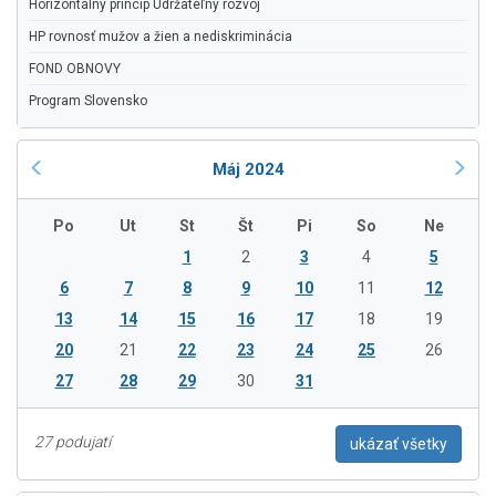
Horizontálny princíp Udržateľný rozvoj
HP rovnosť mužov a žien a nediskriminácia
FOND OBNOVY
Program Slovensko
Máj 2024
Po
Ut
St
Št
Pi
So
Ne
1
2
3
4
5
6
7
8
9
10
11
12
13
14
15
16
17
18
19
20
21
22
23
24
25
26
27
28
29
30
31
27 podujatí
ukázať všetky