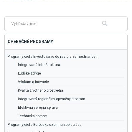
Skočiť
na
hlavné
menu
Fulltextové
Hľadať
vyhľadávanie
OPERAČNÉ PROGRAMY
Programy cieľa Investovanie do rastu a zamestnanosti
Integrovaná infraštruktúra
Ľudské zdroje
Výskum a inovácie
Kvalita životného prostredia
Integrovaný regionálny operačný program
Efektívna verejná správa
Technická pomoc
Programy cieľa Európska územná spolupráca