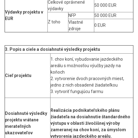
Celkové oprávnené
50 000 EUR
výdavky
Výdavky projektu v
NFP
50 000 EUR
EUR
Z toho
Vlastné
0 EUR
zdroje
3. Popis a ciele a dosiahnuté výsledky projektu
1. chov koní, vybudovanie jazdeckého
areálu s možnosťou výučby jazdy na
koňoch
Cieľ projektu
2. vytvorenie dvoch pracovných miest,
jedno z nich obsadené žiadateľkou
3. vytvoriť fungujúcu farmu
Realizácia podnikateľského plánu
Dosiahnuté výsledky
žiadateľa na dosiahnutie štandardného
projektu vrátane
výstupu v oblasti živočíšnej výroby
merateľných
zameranej na chov koní, za úmyslom
ukazovateľov
vytvorenia jazdeckého areálu.