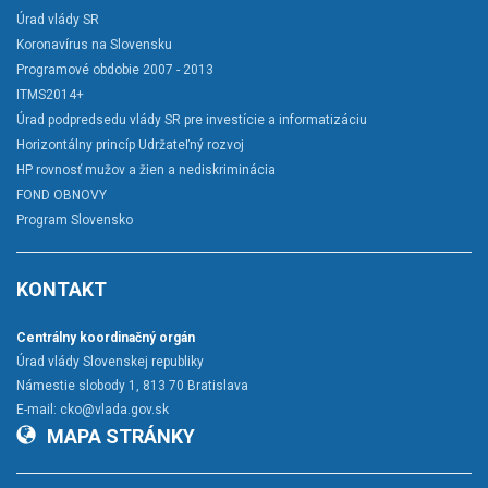
Úrad vlády SR
Koronavírus na Slovensku
Programové obdobie 2007 - 2013
ITMS2014+
Úrad podpredsedu vlády SR pre investície a informatizáciu
Horizontálny princíp Udržateľný rozvoj
HP rovnosť mužov a žien a nediskriminácia
FOND OBNOVY
Program Slovensko
KONTAKT
Centrálny koordinačný orgán
Úrad vlády Slovenskej republiky
Námestie slobody 1, 813 70 Bratislava
E-mail:
cko@vlada.gov.sk
MAPA STRÁNKY