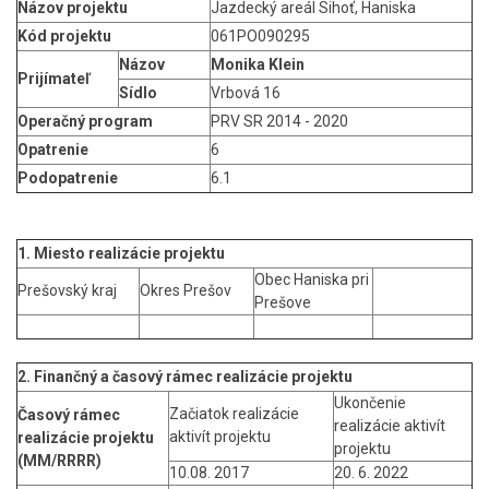
Názov projektu
Jazdecký areál Sihoť, Haniska
Kód projektu
061PO090295
Názov
Monika Klein
Prijímateľ
Sídlo
Vrbová 16
Operačný program
PRV SR 2014 - 2020
Opatrenie
6
Podopatrenie
6.1
1. Miesto realizácie projektu
Obec Haniska pri
Prešovský kraj
Okres Prešov
Prešove
2. Finančný a časový rámec realizácie projektu
Ukončenie
Začiatok realizácie
Časový rámec
realizácie aktivít
aktivít projektu
realizácie projektu
projektu
(MM/RRRR)
10.08. 2017
20. 6. 2022