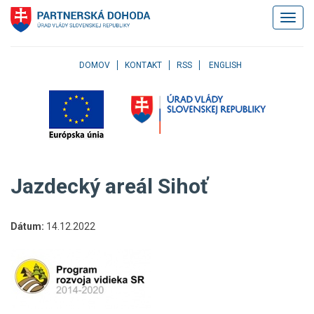
Klávesové
Zobrazi
skratky
navigác
Skočiť
na
obsah
DOMOV
KONTAKT
RSS
ENGLISH
Skočiť
na
hlavné
menu
Skočiť
na
pravé
Jazdecký areál Sihoť
menu
Skočiť
na
Dátum:
14.12.2022
užívateľské
menu
Skočiť
na
pätičku
stránky