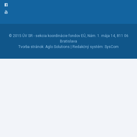
Facebook
YouTube
© 2015
ÚV SR - sekcia koordinácie fondov EÚ
, Nám. 1. mája 14, 811 06
Bratislava
Tvorba stránok:
Aglo Solutions |
Redakčný systém:
SysCom