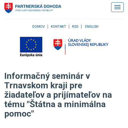
Klávesové
Zobrazi
skratky
navigác
Skočiť
na
obsah
DOMOV
KONTAKT
RSS
ENGLISH
Skočiť
na
hlavné
menu
Skočiť
na
pravé
Informačný seminár v
menu
Skočiť
Trnavskom kraji pre
na
žiadateľov a prijímateľov na
užívateľské
menu
tému "Štátna a minimálna
Skočiť
na
pomoc"
pätičku
stránky