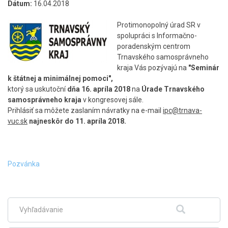
Dátum:
16.04.2018
Protimonopolný úrad SR v
spolupráci s Informačno-
poradenským centrom
Trnavského samosprávneho
kraja Vás pozývajú na
"Seminár
k štátnej a minimálnej pomoci",
ktorý sa uskutoční
dňa 16. apríla 2018
na
Úrade Trnavského
samosprávneho kraja
v kongresovej sále.
Prihlásiť sa môžete zaslaním návratky na e-mail
ipc@trnava-
vuc.sk
najneskôr do 11. apríla 2018.
Pozvánka
Skočiť
na
hlavné
menu
Fulltextové
Hľadať
vyhľadávanie