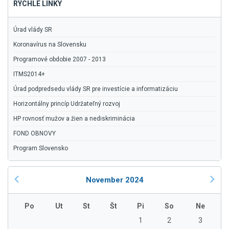
RÝCHLE LINKY
Úrad vlády SR
Koronavírus na Slovensku
Programové obdobie 2007 - 2013
ITMS2014+
Úrad podpredsedu vlády SR pre investície a informatizáciu
Horizontálny princíp Udržateľný rozvoj
HP rovnosť mužov a žien a nediskriminácia
FOND OBNOVY
Program Slovensko
November 2024
Po
Ut
St
Št
Pi
So
Ne
1
2
3