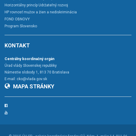
Horizontálny princíp Udržateľný rozvoj
HP rovnosť mužov a žien a nediskriminácia
FOND OBNOVY
Program Slovensko
KONTAKT
Centrálny koordinačný orgán
Úrad vlády Slovenskej republiky
Námestie slobody 1, 813 70 Bratislava
E-mail:
cko@vlada.gov.sk
MAPA STRÁNKY
Facebook
YouTube