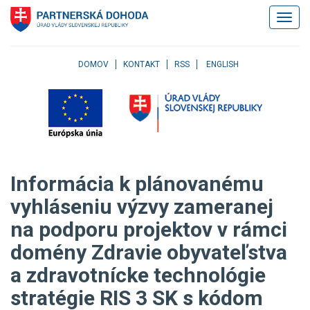
Klávesové
Zobrazi
skratky
navigác
Skočiť
na
obsah
DOMOV
KONTAKT
RSS
ENGLISH
Skočiť
na
hlavné
menu
Skočiť
na
pravé
Informácia k plánovanému
menu
Skočiť
vyhláseniu výzvy zameranej
na
na podporu projektov v rámci
užívateľské
menu
domény Zdravie obyvateľstva
Skočiť
na
a zdravotnícke technológie
pätičku
stratégie RIS 3 SK s kódom
stránky