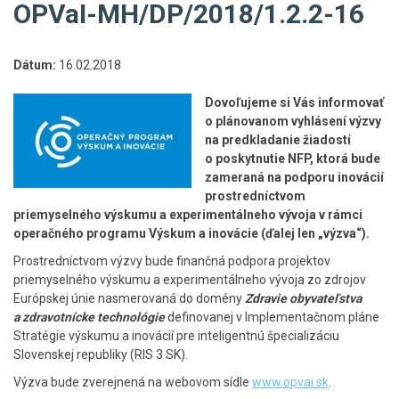
OPVaI-MH/DP/2018/1.2.2-16
Dátum:
16.02.2018
Dovoľujeme si Vás informovať
o plánovanom vyhlásení výzvy
na predkladanie žiadostí
o poskytnutie NFP, ktorá bude
zameraná na podporu inovácií
prostredníctvom
priemyselného výskumu a experimentálneho vývoja v rámci
operačného programu Výskum a inovácie (ďalej len „výzva“).
Prostredníctvom výzvy bude finančná podpora projektov
priemyselného výskumu a experimentálneho vývoja zo zdrojov
Európskej únie nasmerovaná do domény
Zdravie obyvateľstva
a zdravotnícke technológie
definovanej v Implementačnom pláne
Stratégie výskumu a inovácií pre inteligentnú špecializáciu
Slovenskej republiky (RIS 3 SK).
Výzva bude zverejnená na webovom sídle
www.opvai.sk
.