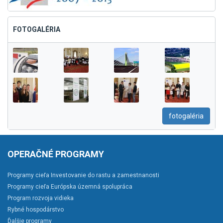
FOTOGALÉRIA
fotogaléria
OPERAČNÉ PROGRAMY
Programy cieľa Investovanie do rastu a zamestnanosti
Programy cieľa Európska územná spolupráca
Program rozvoja vidieka
Rybné hospodárstvo
Ďalšie programy