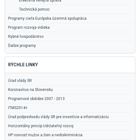
Efektívna verejná správa
Technická pomoc
Programy cieľa Európska územná spolupráca
Program rozvoja vidieka
Rybné hospodárstvo
Ďalšie programy
RÝCHLE LINKY
Úrad vlády SR
Koronavírus na Slovensku
Programové obdobie 2007 - 2013
ITMS2014+
Úrad podpredsedu vlády SR pre investície a informatizáciu
Horizontálny princíp Udržateľný rozvoj
HP rovnosť mužov a žien a nediskriminácia