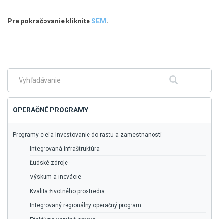
Pre pokračovanie kliknite
SEM
.
Skočiť
na
hlavné
menu
Fulltextové
Hľadať
vyhľadávanie
OPERAČNÉ PROGRAMY
Programy cieľa Investovanie do rastu a zamestnanosti
Integrovaná infraštruktúra
Ľudské zdroje
Výskum a inovácie
Kvalita životného prostredia
Integrovaný regionálny operačný program