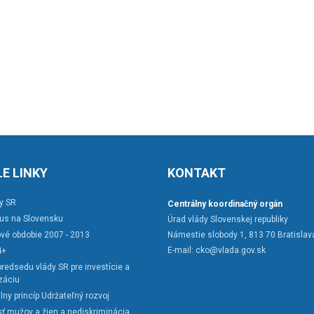
E LINKY
KONTAKT
y SR
Centrálny koordinačný orgán
rus na Slovensku
Úrad vlády Slovenskej republiky
vé obdobie 2007 - 2013
Námestie slobody 1, 813 70 Bratislav
E-mail:
cko@vlada.gov.sk
4+
redsedu vlády SR pre investície a
záciu
lny princíp Udržateľný rozvoj
ť mužov a žien a nediskriminácia