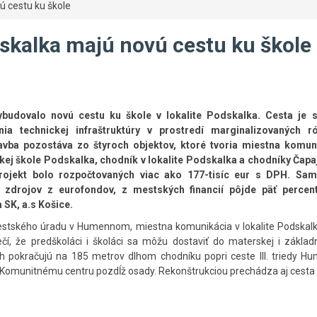
ú cestu ku škole
skalka majú novú cestu ku škole
udovalo novú cestu ku škole v lokalite Podskalka. Cesta je 
nia technickej infraštruktúry v prostredí marginalizovaných 
vba pozostáva zo štyroch objektov, ktoré tvoria miestna komun
kej škole Podskalka, chodník v lokalite Podskalka a chodníky Čapa
rojekt bolo rozpočtovaných viac ako 177-tisíc eur s DPH. Sa
t zdrojov z eurofondov, z mestských financií pôjde päť percen
 SK, a.s Košice.
estského úradu v Humennom, miestna komunikácia v lokalite Podskal
í, že predškoláci i školáci sa môžu dostaviť do materskej i základn
h pokračujú na 185 metrov dlhom chodníku popri ceste III. triedy H
 Komunitnému centru pozdĺž osady. Rekonštrukciou prechádza aj cesta III