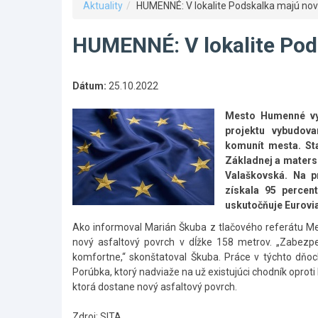
Aktuality
HUMENNÉ: V lokalite Podskalka majú nov
HUMENNÉ: V lokalite Pod
Dátum:
25.10.2022
Mesto Humenné vyb
projektu vybudova
komunít mesta. Sta
Základnej a maters
Valaškovská. Na p
získala 95 percen
uskutočňuje Eurovia
Ako informoval Marián Škuba z tlačového referátu M
nový asfaltový povrch v dĺžke 158 metrov. „Zabezpeč
komfortne,“ skonštatoval Škuba. Práce v týchto dňoc
Porúbka, ktorý nadviaže na už existujúci chodník oproti
ktorá dostane nový asfaltový povrch.
Zdroj: SITA