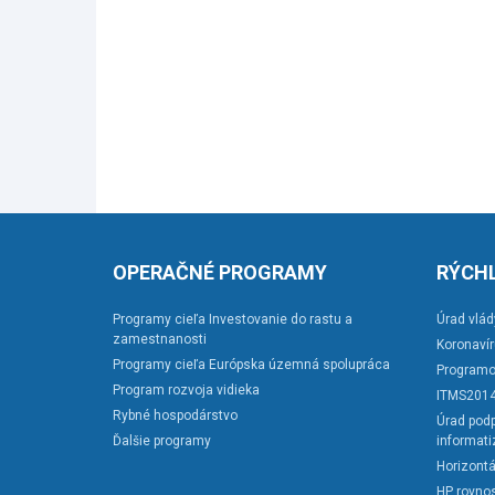
OPERAČNÉ PROGRAMY
RÝCHL
Programy cieľa Investovanie do rastu a
Úrad vlád
zamestnanosti
Koronaví
Programy cieľa Európska územná spolupráca
Programo
Program rozvoja vidieka
ITMS201
Rybné hospodárstvo
Úrad podp
Ďalšie programy
informati
Horizontá
HP rovnos