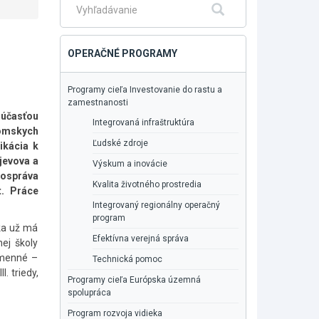
Fulltextové
Hľadať
vyhľadávanie
OPERAČNÉ PROGRAMY
Programy cieľa Investovanie do rastu a
zamestnanosti
súčasťou
Integrovaná infraštruktúra
rómskych
Ľudské zdroje
ikácia k
jevova a
Výskum a inovácie
mospráva
Kvalita životného prostredia
t. Práce
Integrovaný regionálny operačný
program
ka už má
Efektívna verejná správa
ej školy
umenné –
Technická pomoc
. triedy,
Programy cieľa Európska územná
spolupráca
Program rozvoja vidieka