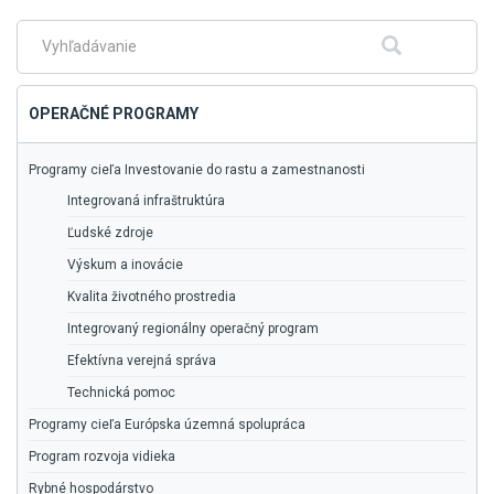
hlavné
menu
Fulltextové
Hľadať
vyhľadávanie
OPERAČNÉ PROGRAMY
Programy cieľa Investovanie do rastu a zamestnanosti
Integrovaná infraštruktúra
Ľudské zdroje
Výskum a inovácie
Kvalita životného prostredia
Integrovaný regionálny operačný program
Efektívna verejná správa
Technická pomoc
Programy cieľa Európska územná spolupráca
Program rozvoja vidieka
Rybné hospodárstvo