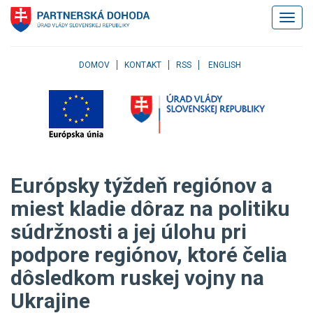
Klávesové
Zobrazi
skratky
navigác
Skočiť
na
obsah
DOMOV
KONTAKT
RSS
ENGLISH
Skočiť
na
hlavné
menu
Skočiť
na
pravé
Európsky týždeň regiónov a
menu
Skočiť
miest kladie dôraz na politiku
na
súdržnosti a jej úlohu pri
užívateľské
menu
podpore regiónov, ktoré čelia
Skočiť
na
dôsledkom ruskej vojny na
pätičku
Ukrajine
stránky