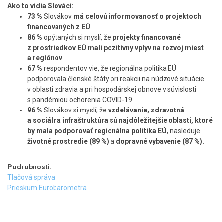
Ako to vidia Slováci:
73 %
Slovákov
má celovú informovanosť o projektoch
financovaných z EÚ
.
86 %
opýtaných si myslí, že
projekty financované
z prostriedkov EÚ mali pozitívny vplyv na rozvoj miest
a regiónov
.
67 %
respondentov vie, že regionálna politika EÚ
podporovala členské štáty pri reakcii na núdzové situácie
v oblasti zdravia a pri hospodárskej obnove v súvislosti
s pandémiou ochorenia COVID-19.
96 %
Slovákov si myslí, že
vzdelávanie, zdravotná
a sociálna infraštruktúra sú najdôležitejšie oblasti, ktoré
by mala podporovať regionálna politika EÚ,
nasleduje
životné prostredie (89 %)
a
dopravné vybavenie (87 %).
Podrobnosti:
Tlačová správa
Prieskum Eurobarometra
Skočiť
na