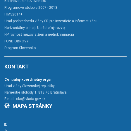
Koronavírus na Slovensku
Programové obdobie 2007 - 2013
ITMS2014+
Úrad podpredsedu vlády SR pre investície a informatizáciu
Horizontálny princíp Udržateľný rozvoj
HP rovnosť mužov a žien a nediskriminácia
FOND OBNOVY
Program Slovensko
KONTAKT
Centrálny koordinačný orgán
Úrad vlády Slovenskej republiky
Námestie slobody 1, 813 70 Bratislava
E-mail:
cko@vlada.gov.sk
MAPA STRÁNKY
Facebook