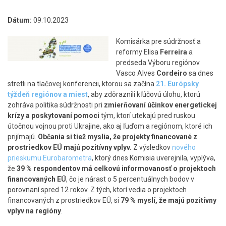
Dátum:
09.10.2023
Komisárka pre súdržnosť a
reformy Elisa
Ferreira
a
predseda Výboru regiónov
Vasco Alves
Cordeiro
sa dnes
stretli na tlačovej konferencii, ktorou sa začína
21. Európsky
týždeň regiónov a miest
, aby zdôraznili kľúčovú úlohu, ktorú
zohráva politika súdržnosti pri
zmierňovaní účinkov energetickej
krízy a poskytovaní pomoci
tým, ktorí utekajú pred ruskou
útočnou vojnou proti Ukrajine, ako aj ľuďom a regiónom, ktoré ich
prijímajú.
Občania si tiež myslia, že projekty financované z
prostriedkov EÚ majú pozitívny vplyv.
Z výsledkov
nového
prieskumu Eurobarometra
, ktorý dnes Komisia uverejnila, vyplýva,
že
39 % respondentov má celkovú informovanosť o projektoch
financovaných EÚ
, čo je nárast o 5 percentuálnych bodov v
porovnaní spred 12 rokov. Z tých, ktorí vedia o projektoch
financovaných z prostriedkov EÚ, si
79 % myslí, že majú pozitívny
vplyv na regióny
.