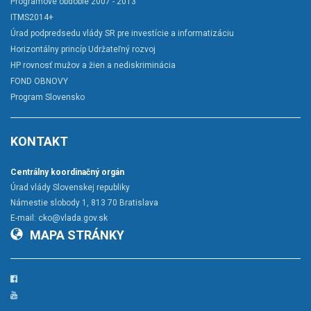
Programové obdobie 2007 - 2013
ITMS2014+
Úrad podpredsedu vlády SR pre investície a informatizáciu
Horizontálny princíp Udržateľný rozvoj
HP rovnosť mužov a žien a nediskriminácia
FOND OBNOVY
Program Slovensko
KONTAKT
Centrálny koordinačný orgán
Úrad vlády Slovenskej republiky
Námestie slobody 1, 813 70 Bratislava
E-mail:
cko@vlada.gov.sk
MAPA STRÁNKY
Facebook
YouTube