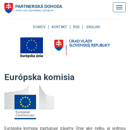
Klávesové
Zobrazi
skratky
navigác
Skočiť
na
obsah
DOMOV
KONTAKT
RSS
ENGLISH
Skočiť
na
hlavné
menu
Skočiť
na
pravé
Európska komisia
menu
Skočiť
na
užívateľské
menu
Skočiť
na
pätičku
stránky
Európska komisia zastupuje záujmy Únie ako celku, je jedinou