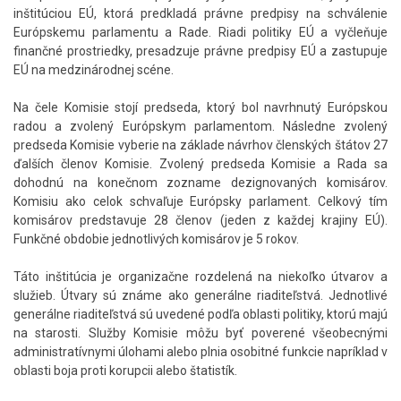
inštitúciou EÚ, ktorá predkladá právne predpisy na schválenie
Európskemu parlamentu a Rade. Riadi politiky EÚ a vyčleňuje
finančné prostriedky, presadzuje právne predpisy EÚ a zastupuje
EÚ na medzinárodnej scéne.
Na čele Komisie stojí predseda, ktorý bol navrhnutý Európskou
radou a zvolený Európskym parlamentom. Následne zvolený
predseda Komisie vyberie na základe návrhov členských štátov 27
ďalších členov Komisie. Zvolený predseda Komisie a Rada sa
dohodnú na konečnom zozname dezignovaných komisárov.
Komisiu ako celok schvaľuje Európsky parlament. Celkový tím
komisárov predstavuje 28 členov (jeden z každej krajiny EÚ).
Funkčné obdobie jednotlivých komisárov je 5 rokov.
Táto inštitúcia je organizačne rozdelená na niekoľko útvarov a
služieb. Útvary sú známe ako generálne riaditeľstvá. Jednotlivé
generálne riaditeľstvá sú uvedené podľa oblasti politiky, ktorú majú
na starosti. Služby Komisie môžu byť poverené všeobecnými
administratívnymi úlohami alebo plnia osobitné funkcie napríklad v
oblasti boja proti korupcii alebo štatistík.