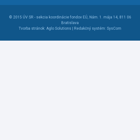
© 2015
ÚV SR - sekcia koordinácie fondov EÚ
, Nám. 1. mája 14, 811 06
Bratislava
Tvorba stránok:
Aglo Solutions |
Redakčný systém:
SysCom