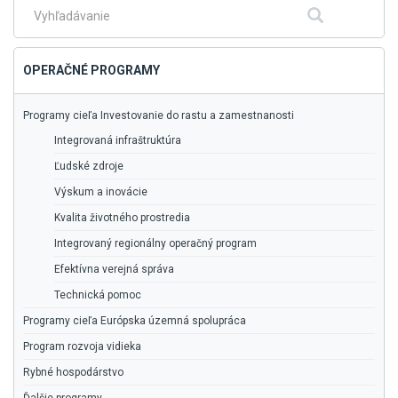
menu
Fulltextové
Hľadať
vyhľadávanie
OPERAČNÉ PROGRAMY
Programy cieľa Investovanie do rastu a zamestnanosti
Integrovaná infraštruktúra
Ľudské zdroje
Výskum a inovácie
Kvalita životného prostredia
Integrovaný regionálny operačný program
Efektívna verejná správa
Technická pomoc
Programy cieľa Európska územná spolupráca
Program rozvoja vidieka
Rybné hospodárstvo