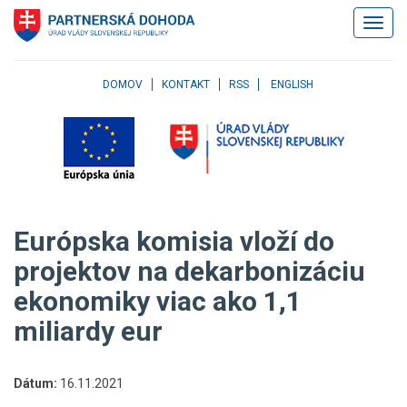
Klávesové
Zobrazi
skratky
navigác
Skočiť
na
obsah
DOMOV
KONTAKT
RSS
ENGLISH
Skočiť
na
hlavné
menu
Skočiť
na
pravé
Európska komisia vloží do
menu
Skočiť
projektov na dekarbonizáciu
na
ekonomiky viac ako 1,1
užívateľské
menu
miliardy eur
Skočiť
na
pätičku
Dátum:
16.11.2021
stránky