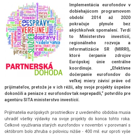
Implementácia eurofondov v
dobiehajúcom programovom
období 2014 až 2020
pokračuje plynule bez
akýchkoľvek spomalení. Tvrdí
to Ministerstvo investícií,
regionálneho rozvoja a
informatizácie SR (MIRRI),
ktoré čerpanie zdrojov
Európskej únie centrálne
koordinuje. „Efektívne
dočerpanie eurofondov do
veľkej miery závisí práve od
prijímateľov, pretože je v ich réžii, aby svoje projekty úspešne
dokončili a peniaze z eurofondov tak neprepadli,“ potvrdilo pre
agentúru SITA ministerstvo investícií.
Prijímatelia európskych prostriedkov z uvedeného obdobia musia
uhradiť všetky výdavky na svoje projekty do konca tohto roka.
Celkové využívania starých eurofondov v novembri v porovnaní s
októbrom bolo zhruba o polovicu nižšie - 400 mil. eur oproti vyše