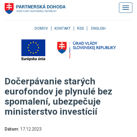
Klávesové
Zobrazi
skratky
navigác
Skočiť
na
obsah
DOMOV
KONTAKT
RSS
ENGLISH
Skočiť
na
hlavné
menu
Skočiť
na
pravé
Dočerpávanie starých
menu
Skočiť
eurofondov je plynulé bez
na
spomalení, ubezpečuje
užívateľské
menu
ministerstvo investícií
Skočiť
na
pätičku
Dátum:
17.12.2023
stránky