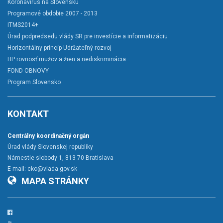
Koronavírus na Slovensku
Programové obdobie 2007 - 2013
ITMS2014+
Úrad podpredsedu vlády SR pre investície a informatizáciu
Horizontálny princíp Udržateľný rozvoj
HP rovnosť mužov a žien a nediskriminácia
FOND OBNOVY
Program Slovensko
KONTAKT
Centrálny koordinačný orgán
Úrad vlády Slovenskej republiky
Námestie slobody 1, 813 70 Bratislava
E-mail:
cko@vlada.gov.sk
MAPA STRÁNKY
Facebook