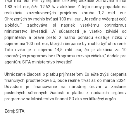
14,5 mld. eur. Pre vyčerpanie celkovej alokácie zostávalo minúť
1,83 mld. eur, čiže 12,62 % z alokácie. Z tejto sumy pripadalo na
realizáciu zazmluvnených projektov zhruba 1,2 mld. eur.
Ohrozených by mohlo byť asi 100 mil. eur. „Je reálne vyčerpať celú
alokáciu,“ zachováva si napriek všetkému optimizmus
ministerstvo investícií. „V súčasnosti je všetko závislé od
prijímateľov a práve preto z nášho pohľadu existuje riziko v
objeme asi 100 mil. eur, ktorých čerpanie by mohlo byť ohrozené.
Toto riziko je z objemu 14,5 mld. eur, čo je alokácia za 10
operačných programov bez Programu rozvoja vidieka,“ dodalo pre
agentúru SITA ministerstvo investícií.
Uhrádzanie žiadosti o platbu prijímateľom, čo ešte zvýši čerpania
finančných prostriedkov EÚ, bude reálne trvať až do marca 2024.
Dôvodom je financovanie na národnej úrovni a zaslanie
posledných súhrnných žiadostí o platbu z riadiacich orgánov
programov na Ministerstvo financií SR ako certifikačný orgán.
Zdroj: SITA
Skočiť
na