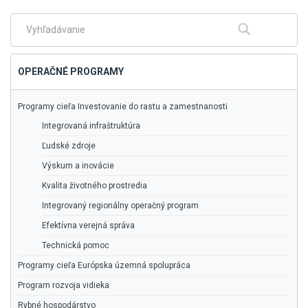
hlavné
menu
Fulltextové
Hľadať
vyhľadávanie
OPERAČNÉ PROGRAMY
Programy cieľa Investovanie do rastu a zamestnanosti
Integrovaná infraštruktúra
Ľudské zdroje
Výskum a inovácie
Kvalita životného prostredia
Integrovaný regionálny operačný program
Efektívna verejná správa
Technická pomoc
Programy cieľa Európska územná spolupráca
Program rozvoja vidieka
Rybné hospodárstvo