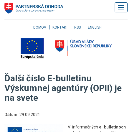
Klávesové
Zobrazi
skratky
navigác
Skočiť
na
obsah
DOMOV
KONTAKT
RSS
ENGLISH
Skočiť
na
hlavné
menu
Skočiť
na
pravé
Ďalší číslo E-bulletinu
menu
Skočiť
Výskumnej agentúry (OPII) je
na
na svete
užívateľské
menu
Skočiť
na
Dátum:
29.09.2021
pätičku
stránky
V informačných
e- bulletinoch