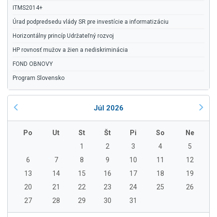
ITMS2014+
Úrad podpredsedu vlády SR pre investície a informatizáciu
Horizontálny princíp Udržateľný rozvoj
HP rovnosť mužov a žien a nediskriminácia
FOND OBNOVY
Program Slovensko
Júl 2026
Po
Ut
St
Št
Pi
So
Ne
1
2
3
4
5
6
7
8
9
10
11
12
13
14
15
16
17
18
19
20
21
22
23
24
25
26
27
28
29
30
31