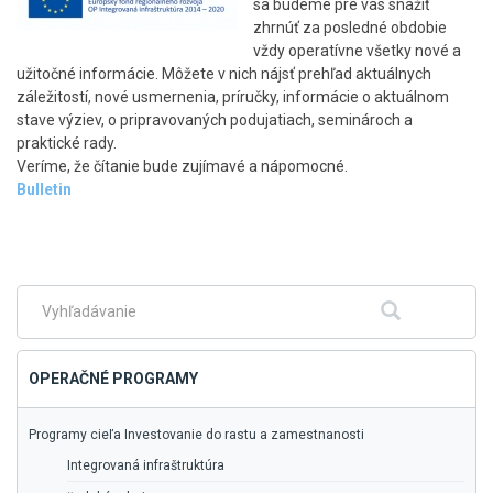
sa budeme pre vás snažiť
zhrnúť za posledné obdobie
vždy operatívne všetky nové a
užitočné informácie. Môžete v nich nájsť prehľad aktuálnych
záležitostí, nové usmernenia, príručky, informácie o aktuálnom
stave výziev, o pripravovaných podujatiach, seminároch a
praktické rady.
Veríme, že čítanie bude zujímavé a nápomocné.
Bulletin
Skočiť
na
hlavné
menu
Fulltextové
Hľadať
vyhľadávanie
OPERAČNÉ PROGRAMY
Programy cieľa Investovanie do rastu a zamestnanosti
Integrovaná infraštruktúra