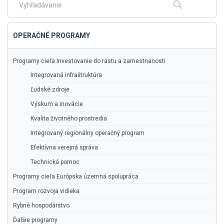
menu
Fulltextové
Hľadať
vyhľadávanie
OPERAČNÉ PROGRAMY
Programy cieľa Investovanie do rastu a zamestnanosti
Integrovaná infraštruktúra
Ľudské zdroje
Výskum a inovácie
Kvalita životného prostredia
Integrovaný regionálny operačný program
Efektívna verejná správa
Technická pomoc
Programy cieľa Európska územná spolupráca
Program rozvoja vidieka
Rybné hospodárstvo
Ďalšie programy