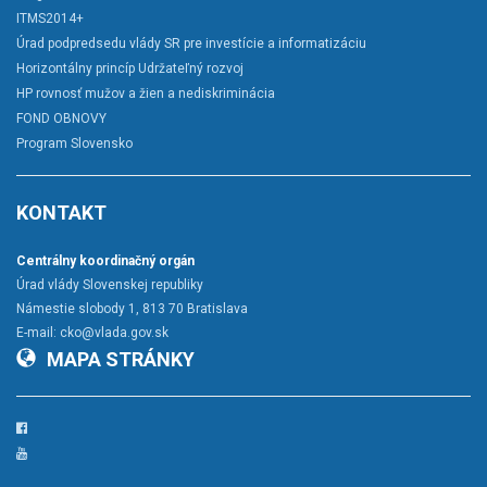
ITMS2014+
Úrad podpredsedu vlády SR pre investície a informatizáciu
Horizontálny princíp Udržateľný rozvoj
HP rovnosť mužov a žien a nediskriminácia
FOND OBNOVY
Program Slovensko
KONTAKT
Centrálny koordinačný orgán
Úrad vlády Slovenskej republiky
Námestie slobody 1, 813 70 Bratislava
E-mail:
cko@vlada.gov.sk
MAPA STRÁNKY
Facebook
YouTube