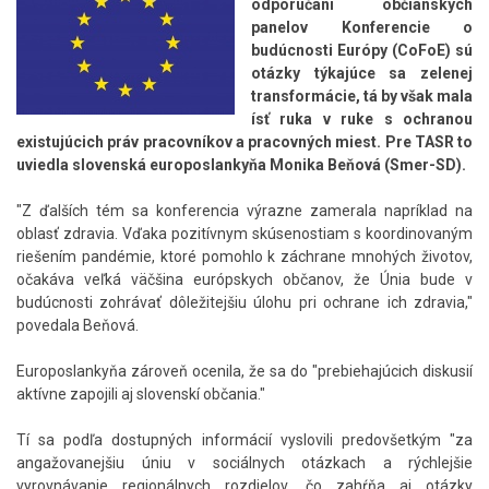
odporúčaní občianskych
panelov Konferencie o
budúcnosti Európy (CoFoE) sú
otázky týkajúce sa zelenej
transformácie, tá by však mala
ísť ruka v ruke s ochranou
existujúcich práv pracovníkov a pracovných miest. Pre TASR to
uviedla slovenská europoslankyňa Monika Beňová (Smer-SD).
"Z ďalších tém sa konferencia výrazne zamerala napríklad na
oblasť zdravia. Vďaka pozitívnym skúsenostiam s koordinovaným
riešením pandémie, ktoré pomohlo k záchrane mnohých životov,
očakáva veľká väčšina európskych občanov, že Únia bude v
budúcnosti zohrávať dôležitejšiu úlohu pri ochrane ich zdravia,"
povedala Beňová.
Europoslankyňa zároveň ocenila, že sa do "prebiehajúcich diskusií
aktívne zapojili aj slovenskí občania."
Tí sa podľa dostupných informácií vyslovili predovšetkým "za
angažovanejšiu úniu v sociálnych otázkach a rýchlejšie
vyrovnávanie regionálnych rozdielov, čo zahŕňa aj otázky