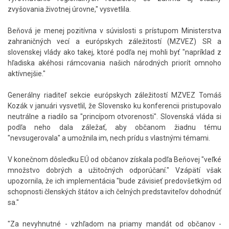
zvyšovania životnej úrovne," vysvetlila.
Beňová je menej pozitívna v súvislosti s prístupom Ministerstva
zahraničných vecí a európskych záležitostí (MZVEZ) SR a
slovenskej vlády ako takej, ktoré podľa nej mohli byť "napríklad z
hľadiska akéhosi rámcovania našich národných priorít omnoho
aktívnejšie."
Generálny riaditeľ sekcie európskych záležitostí MZVEZ Tomáš
Kozák v januári vysvetlil, že Slovensko ku konferencii pristupovalo
neutrálne a riadilo sa "princípom otvorenosti". Slovenská vláda si
podľa neho dala záležať, aby občanom žiadnu tému
"nevsugerovala" a umožnila im, nech prídu s vlastnými témami.
V konečnom dôsledku EÚ od občanov získala podľa Beňovej "veľké
množstvo dobrých a užitočných odporúčaní." Vzápätí však
upozornila, že ich implementácia "bude závisieť predovšetkým od
schopnosti členských štátov a ich čelných predstaviteľov dohodnúť
sa."
"Za nevyhnutné - vzhľadom na priamy mandát od občanov -