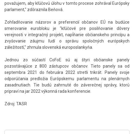
považujem, aby kľúčovú úlohu v tomto procese zohrával Európsky
parlament," zdôraznila Beňová.
Zohľadňovanie názorov a preferencií občanov EÚ na budúce
smerovanie eurobloku je "kľúčové pre posilňovanie dôvery
verejnosti v integračný projekt, napĺňanie občianskeho princípu a
zvyšovanie záujmu ľudí o správu spoločných európskych
záležitostí," zhrnula slovenská europoslankyňa.
Jednou zo súčastí CoFoE sú aj štyri občianske panely
pozostávajúce z 800 zástupcov občanov. Tieto panely sa od
septembra 2021 do februára 2022 stretli trikrát. Panely svoje
odporúčania predložia Európskemu parlamentu na plenárnych
zasadnutiach. Tie budú zahrnuté do záverečnej správy, ktorú
pripraví na jar 2022 výkonná rada konferencie.
Zdroj: TASR
Skočiť
na
hlavné