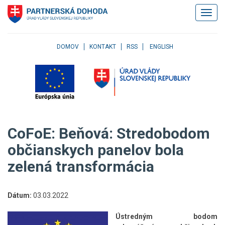
Klávesové
Zobrazi
skratky
navigác
Skočiť
na
obsah
DOMOV
KONTAKT
RSS
ENGLISH
Skočiť
na
hlavné
menu
Skočiť
na
pravé
CoFoE: Beňová: Stredobodom
menu
Skočiť
občianskych panelov bola
na
zelená transformácia
užívateľské
menu
Skočiť
na
Dátum:
03.03.2022
pätičku
stránky
Ústredným bodom