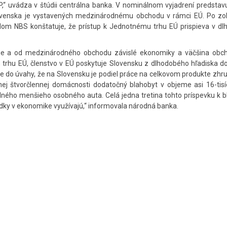
P,“ uvádza v štúdii centrálna banka. V nominálnom vyjadrení predstav
ovenska je vystavených medzinárodnému obchodu v rámci EÚ. Po zo
dom NBS konštatuje, že prístup k Jednotnému trhu EÚ prispieva v d
jšie a od medzinárodného obchodu závislé ekonomiky a väčšina obc
m trhu EÚ, členstvo v EÚ poskytuje Slovensku z dlhodobého hľadiska 
do úvahy, že na Slovensku je podiel práce na celkovom produkte zhru
ej štvorčlennej domácnosti dodatočný blahobyt v objeme asi 16-tisí
edného menšieho osobného auta. Celá jedna tretina tohto príspevku k 
edky v ekonomike využívajú,“ informovala národná banka.