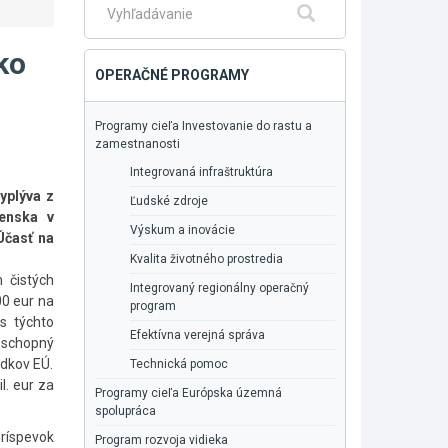
Fulltextové
Hľadať
vyhľadávanie
ko
OPERAČNÉ PROGRAMY
Programy cieľa Investovanie do rastu a
zamestnanosti
Integrovaná infraštruktúra
yplýva z
Ľudské zdroje
venska v
Výskum a inovácie
Účasť na
Kvalita životného prostredia
 čistých
Integrovaný regionálny operačný
00 eur na
program
s týchto
Efektívna verejná správa
 schopný
edkov EÚ.
Technická pomoc
l. eur za
Programy cieľa Európska územná
spolupráca
ríspevok
Program rozvoja vidieka