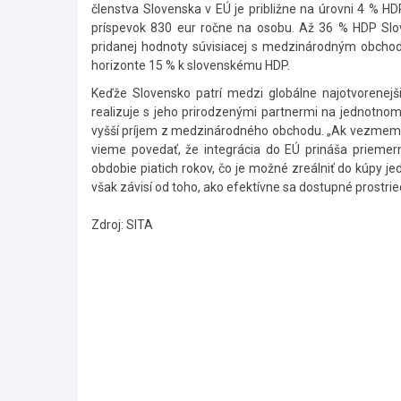
členstva Slovenska v EÚ je približne na úrovni 4 % HD
príspevok 830 eur ročne na osobu. Až 36 % HDP Sl
pridanej hodnoty súvisiacej s medzinárodným obcho
horizonte 15 % k slovenskému HDP.
Keďže Slovensko patrí medzi globálne najotvorene
realizuje s jeho prirodzenými partnermi na jednotno
vyšší príjem z medzinárodného obchodu. „Ak vezmeme 
vieme povedať, že integrácia do EÚ prináša priemern
obdobie piatich rokov, čo je možné zreálniť do kúpy j
však závisí od toho, ako efektívne sa dostupné prostri
Zdroj: SITA
Skočiť
na
hlavné
menu