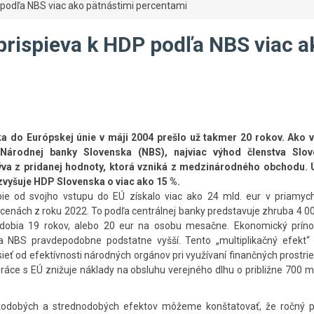
 podľa NBS viac ako pätnástimi percentami
prispieva k HDP podľa NBS viac a
a do Európskej únie v máji 2004 prešlo už takmer 20 rokov. Ako v
e Národnej banky Slovenska (NBS), najviac výhod členstva Slo
lýva z pridanej hodnoty, ktorá vzniká z medzinárodného obchodu. 
zvyšuje HDP Slovenska o viac ako 15 %.
ie od svojho vstupu do EÚ získalo viac ako 24 mld. eur v priamych
v cenách z roku 2022. To podľa centrálnej banky predstavuje zhruba 4 0
dobia 19 rokov, alebo 20 eur na osobu mesačne. Ekonomický príno
ľa NBS pravdepodobne podstatne vyšší. Tento „multiplikačný efekt“
sieť od efektívnosti národných orgánov pri využívaní finančných prostri
lupráce s EÚ znižuje náklady na obsluhu verejného dlhu o približne 700 mi
tkodobých a strednodobých efektov môžeme konštatovať, že ročný p