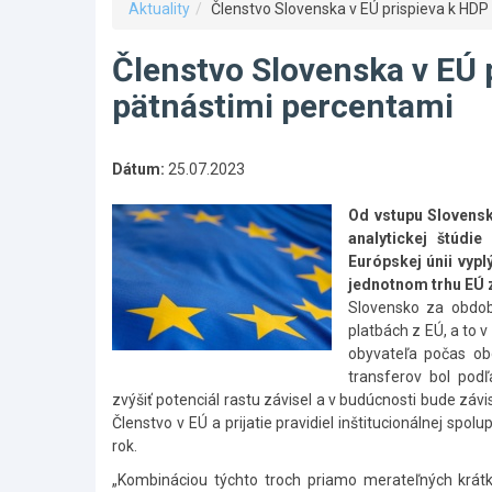
Aktuality
Členstvo Slovenska v EÚ prispieva k HDP
Členstvo Slovenska v EÚ 
pätnástimi percentami
Dátum:
25.07.2023
Od vstupu Slovensk
analytickej štúdi
Európskej únii vyp
jednotnom trhu EÚ 
Slovensko za obdob
platbách z EÚ, a to 
obyvateľa počas ob
transferov bol pod
zvýšiť potenciál rastu závisel a v budúcnosti bude závi
Členstvo v EÚ a prijatie pravidiel inštitucionálnej spo
rok.
„Kombináciou týchto troch priamo merateľných krá