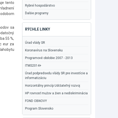
uje tento
Rybné hospodárstvo
hľadnení
Ďalšie programy
lhodobom
hodov sa
RÝCHLE LINKY
dodatočný
ba 55 %,
Úrad vlády SR
c eur za
blahobytu
Koronavírus na Slovensku
Programové obdobie 2007 - 2013
ITMS2014+
Úrad podpredsedu vlády SR pre investície a
informatizáciu
Horizontálny princíp Udržateľný rozvoj
HP rovnosť mužov a žien a nediskriminácia
FOND OBNOVY
Program Slovensko