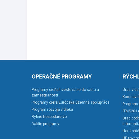
OPERAČNÉ PROGRAMY
RÝCHL
Programy cieľa Investovanie do rastu a
Úrad vlád
zamestnanosti
Koronaví
Programy cieľa Európska územná spolupráca
Programo
Program rozvoja vidieka
ITMS201
Rybné hospodárstvo
Úrad podp
Ďalšie programy
informati
Horizontá
HP rovnos