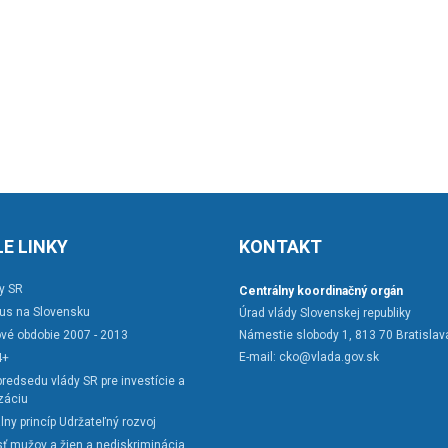
E LINKY
KONTAKT
y SR
Centrálny koordinačný orgán
rus na Slovensku
Úrad vlády Slovenskej republiky
vé obdobie 2007 - 2013
Námestie slobody 1, 813 70 Bratislav
E-mail:
cko@vlada.gov.sk
4+
redsedu vlády SR pre investície a
záciu
lny princíp Udržateľný rozvoj
ť mužov a žien a nediskriminácia