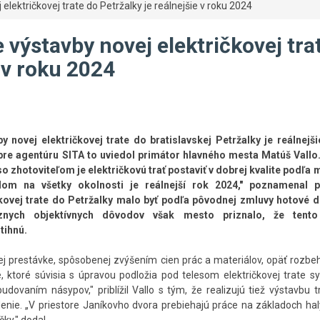
ektričkovej trate do Petržalky je reálnejšie v roku 2024
ýstavby novej električkovej tra
e v roku 2024
 novej električkovej trate do bratislavskej Petržalky je reálnejši
pre agentúru SITA to uviedol primátor hlavného mesta Matúš Vallo
 zhotoviteľom je električkovú trať postaviť v dobrej kvalite podľa 
dom na všetky okolnosti je reálnejší rok 2024," poznamenal p
čkovej trate do Petržalky malo byť podľa pôvodnej zmluvy hotové 
nych objektívnych dôvodov však mesto priznalo, že tento
tihnú.
j prestávke, spôsobenej zvýšením cien prác a materiálov, opäť rozbeh
, ktoré súvisia s úpravou podložia pod telesom električkovej trate 
vaním násypov," priblížil Vallo s tým, že realizujú tiež výstavbu t
denie. „V priestore Janíkovho dvora prebiehajú práce na základoch ha