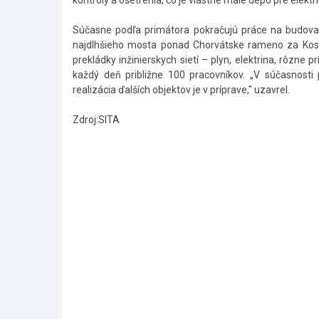
kontroly a ošetrenia, čo je vlastne malé depo pre elektri
Súčasne podľa primátora pokračujú práce na budo
najdlhšieho mosta ponad Chorvátske rameno za Kostol
prekládky inžinierskych sietí – plyn, elektrina, rôzne 
každý deň približne 100 pracovníkov. „V súčasnosti 
realizácia ďalších objektov je v príprave," uzavrel.
Zdroj:SITA
Skočiť
na
hlavné
menu