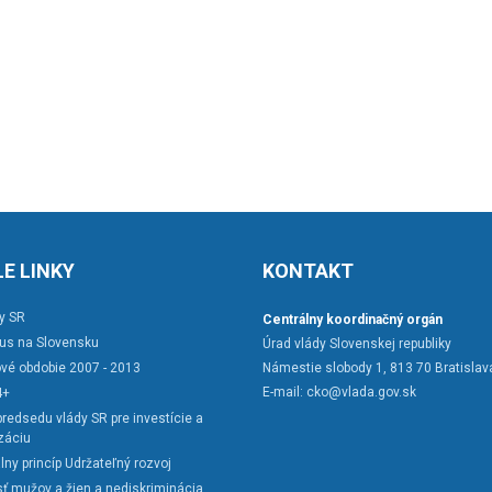
E LINKY
KONTAKT
y SR
Centrálny koordinačný orgán
rus na Slovensku
Úrad vlády Slovenskej republiky
vé obdobie 2007 - 2013
Námestie slobody 1, 813 70 Bratislav
E-mail:
cko@vlada.gov.sk
4+
redsedu vlády SR pre investície a
záciu
lny princíp Udržateľný rozvoj
ť mužov a žien a nediskriminácia