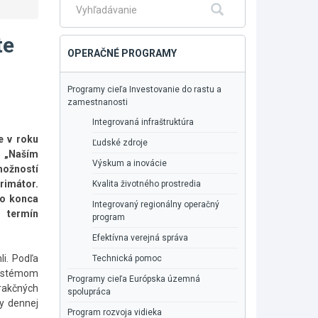
Fulltextové
Hľadať
vyhľadávanie
te
OPERAČNÉ PROGRAMY
Programy cieľa Investovanie do rastu a
zamestnanosti
Integrovaná infraštruktúra
e v roku
Ľudské zdroje
. „Naším
Výskum a inovácie
možností
rimátor.
Kvalita životného prostredia
do konca
Integrovaný regionálny operačný
 termín
program
Efektívna verejná správa
li. Podľa
Technická pomoc
systémom
Programy cieľa Európska územná
rakčných
spolupráca
ly dennej
Program rozvoja vidieka