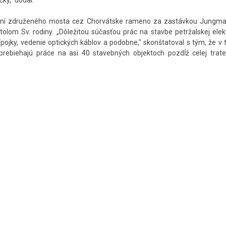
čky," dodal.
vaní združeného mosta cez Chorvátske rameno za zastávkou Jungm
om Sv. rodiny. „Dôležitou súčasťou prác na stavbe petržalskej elekt
prípojky, vedenie optických káblov a podobne," skonštatoval s tým, že v 
prebiehajú práce na asi 40 stavebných objektoch pozdĺž celej trate