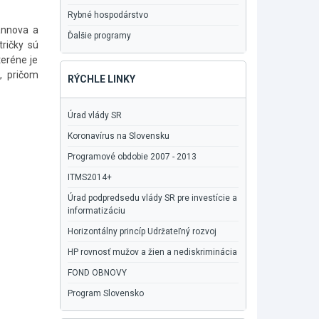
Rybné hospodárstvo
annova a
Ďalšie programy
ričky sú
teréne je
, pričom
RÝCHLE LINKY
Úrad vlády SR
Koronavírus na Slovensku
Programové obdobie 2007 - 2013
ITMS2014+
Úrad podpredsedu vlády SR pre investície a
informatizáciu
Horizontálny princíp Udržateľný rozvoj
HP rovnosť mužov a žien a nediskriminácia
FOND OBNOVY
Program Slovensko