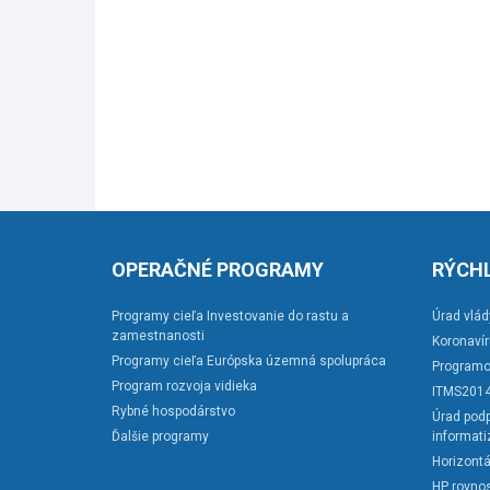
OPERAČNÉ PROGRAMY
RÝCHL
Programy cieľa Investovanie do rastu a
Úrad vlád
zamestnanosti
Koronaví
Programy cieľa Európska územná spolupráca
Programo
Program rozvoja vidieka
ITMS201
Rybné hospodárstvo
Úrad podp
Ďalšie programy
informati
Horizontá
HP rovnos