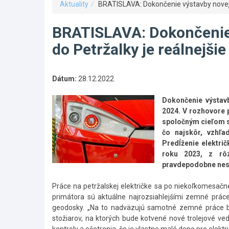
Aktuality
BRATISLAVA: Dokončenie výstavby novej el
BRATISLAVA: Dokončenie v
do Petržalky je reálnejši
Dátum:
28.12.2022
Dokončenie výstavby
2024. V rozhovore 
spoločným cieľom so
čo najskôr, vzhľa
Predĺženie elektri
roku 2023, z rôz
pravdepodobne nes
Práce na petržalskej električke sa po niekoľkomesačne
primátora sú aktuálne najrozsiahlejšími zemné práce
geodosky. „Na to nadväzujú samotné zemné práce budo
stožiarov, na ktorých bude kotvené nové trolejové ve