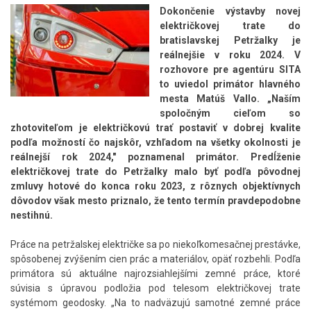
Dokončenie výstavby novej
električkovej trate do
bratislavskej Petržalky je
reálnejšie v roku 2024. V
rozhovore pre agentúru SITA
to uviedol primátor hlavného
mesta Matúš Vallo. „Naším
spoločným cieľom so
zhotoviteľom je električkovú trať postaviť v dobrej kvalite
podľa možností čo najskôr, vzhľadom na všetky okolnosti je
reálnejší rok 2024," poznamenal primátor. Predĺženie
električkovej trate do Petržalky malo byť podľa pôvodnej
zmluvy hotové do konca roku 2023, z rôznych objektívnych
dôvodov však mesto priznalo, že tento termín pravdepodobne
nestihnú.
Práce na petržalskej električke sa po niekoľkomesačnej prestávke,
spôsobenej zvýšením cien prác a materiálov, opäť rozbehli. Podľa
primátora sú aktuálne najrozsiahlejšími zemné práce, ktoré
súvisia s úpravou podložia pod telesom električkovej trate
systémom geodosky. „Na to nadväzujú samotné zemné práce