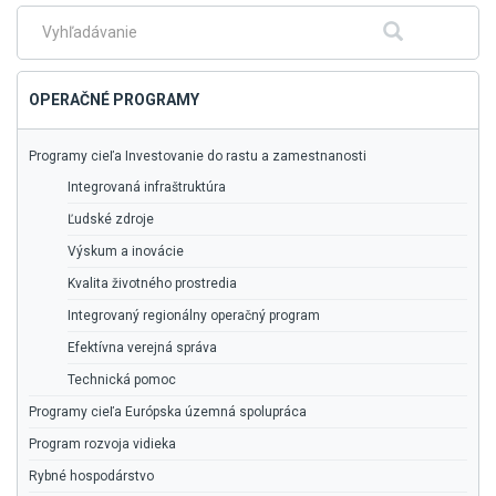
hlavné
menu
Fulltextové
Hľadať
vyhľadávanie
OPERAČNÉ PROGRAMY
Programy cieľa Investovanie do rastu a zamestnanosti
Integrovaná infraštruktúra
Ľudské zdroje
Výskum a inovácie
Kvalita životného prostredia
Integrovaný regionálny operačný program
Efektívna verejná správa
Technická pomoc
Programy cieľa Európska územná spolupráca
Program rozvoja vidieka
Rybné hospodárstvo