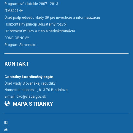
Programové obdobie 2007 - 2013
ITMS2014+
Úrad podpredsedu vlády SR pre investície a informatizáciu
Horizontálny princíp Udržateľný rozvoj
HP rovnosť mužov a žien a nediskriminácia
FOND OBNOVY
Program Slovensko
KONTAKT
Centrálny koordinačný orgán
Úrad vlády Slovenskej republiky
Námestie slobody 1, 813 70 Bratislava
E-mail:
cko@vlada.gov.sk
MAPA STRÁNKY
Facebook
YouTube