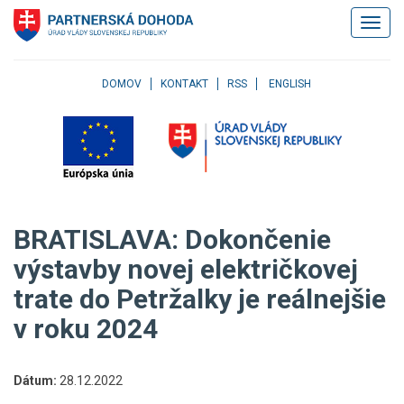
Klávesové
Zobrazi
skratky
navigác
Skočiť
na
obsah
DOMOV
KONTAKT
RSS
ENGLISH
Skočiť
na
hlavné
menu
Skočiť
na
pravé
BRATISLAVA: Dokončenie
menu
Skočiť
výstavby novej električkovej
na
trate do Petržalky je reálnejšie
užívateľské
menu
v roku 2024
Skočiť
na
pätičku
Dátum:
28.12.2022
stránky