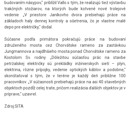
budovaním násypov," priblížil Vallo s tým, že realizujú tiež výstavbu
trakčných stožiarov, na ktorých bude kotvené nové trolejové
vedenie. „V priestore Janíkovho dvora prebiehajú práce na
základoch haly dennej kontroly a ošetrenia, čo je vlastne malé
depo pre električky," dodal.
Súčasne podľa primátora pokračujú práce na budovaní
združeného mosta cez Chorvátske rameno za zastávkou
Jungmannova a najdlhšieho mosta ponad Chorvátske rameno za
Kostolom Sv. rodiny. „Dôležitou súčasťou prác na stavbe
petržalskej električky sú prekládky inžinierskych sietí – plyn,
elektrina, rôzne prípojky, vedenie optických káblov a podobne,"
skonštatoval s tým, že v teréne je každý deň približne 100
pracovníkov. „V súčasnosti prebiehajú práce na asi 40 stavebných
objektoch pozdĺž celej trate, pričom realizácia ďalších objektov je v
príprave," uzavrel.
Zdroj:SITA
Skočiť
na