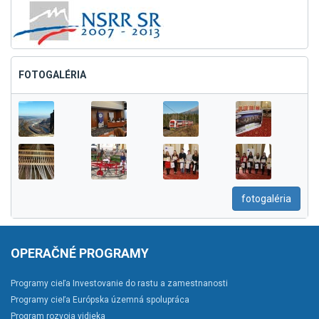
FOTOGALÉRIA
fotogaléria
OPERAČNÉ PROGRAMY
Programy cieľa Investovanie do rastu a zamestnanosti
Programy cieľa Európska územná spolupráca
Program rozvoja vidieka