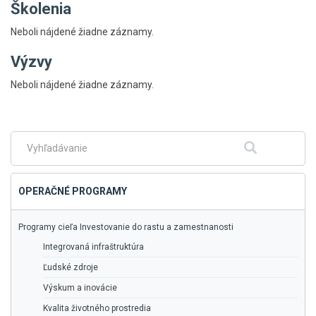
Školenia
Neboli nájdené žiadne záznamy.
Výzvy
Skočiť
Neboli nájdené žiadne záznamy.
na
hlavné
menu
Fulltextové
Hľadať
vyhľadávanie
OPERAČNÉ PROGRAMY
Programy cieľa Investovanie do rastu a zamestnanosti
Integrovaná infraštruktúra
Ľudské zdroje
Výskum a inovácie
Kvalita životného prostredia