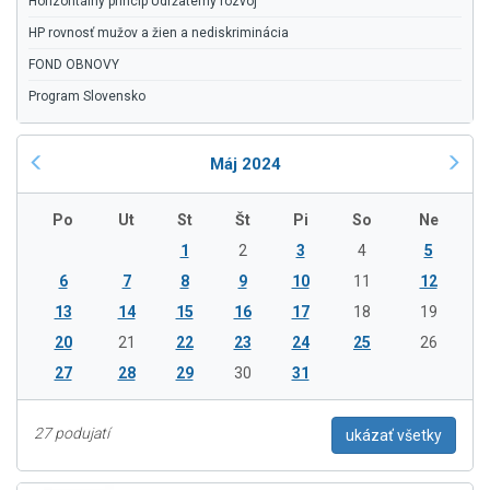
Horizontálny princíp Udržateľný rozvoj
HP rovnosť mužov a žien a nediskriminácia
FOND OBNOVY
Program Slovensko
Máj 2024
Po
Ut
St
Št
Pi
So
Ne
1
2
3
4
5
6
7
8
9
10
11
12
13
14
15
16
17
18
19
20
21
22
23
24
25
26
27
28
29
30
31
27 podujatí
ukázať všetky