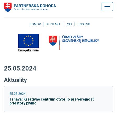
Klávesové
Zobrazi
skratky
navigác
Skočiť
na
obsah
DOMOV
KONTAKT
RSS
ENGLISH
Skočiť
na
hlavné
menu
Skočiť
na
pravé
25.05.2024
menu
Skočiť
Aktuality
na
užívateľské
menu
25.05.2024
Skočiť
Trnava: Kreatívne centrum otvorilo pre verejnosť
na
priestory pivníc
pätičku
stránky