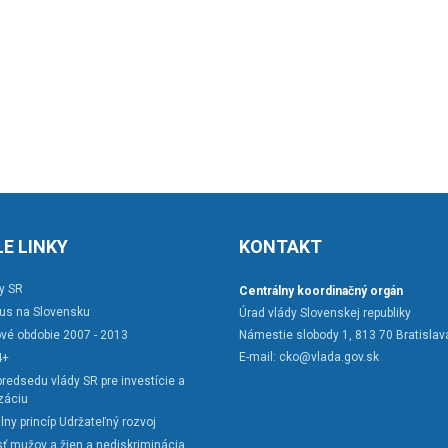
E LINKY
KONTAKT
y SR
Centrálny koordinačný orgán
rus na Slovensku
Úrad vlády Slovenskej republiky
vé obdobie 2007 - 2013
Námestie slobody 1, 813 70 Bratislav
E-mail:
cko@vlada.gov.sk
4+
redsedu vlády SR pre investície a
záciu
lny princíp Udržateľný rozvoj
ť mužov a žien a nediskriminácia