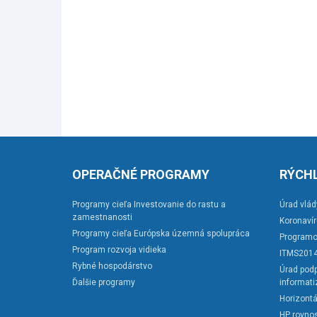
OPERAČNÉ PROGRAMY
RÝCHL
Programy cieľa Investovanie do rastu a
Úrad vlád
zamestnanosti
Koronaví
Programy cieľa Európska územná spolupráca
Programo
Program rozvoja vidieka
ITMS201
Rybné hospodárstvo
Úrad podp
Ďalšie programy
informati
Horizontá
HP rovnos