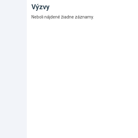
Výzvy
Skočiť
Neboli nájdené žiadne záznamy.
na
hlavné
menu