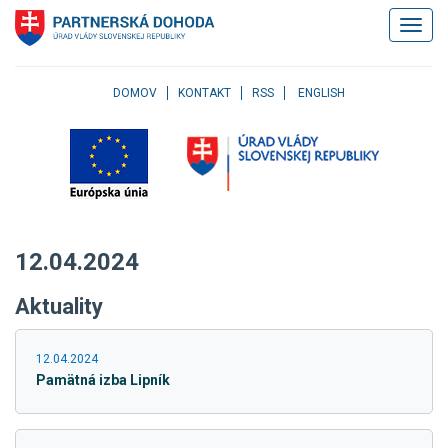
Klávesové
Zobrazi
skratky
navigác
Skočiť
na
obsah
DOMOV
KONTAKT
RSS
ENGLISH
Skočiť
na
hlavné
menu
Skočiť
na
pravé
12.04.2024
menu
Skočiť
Aktuality
na
užívateľské
menu
12.04.2024
Skočiť
Pamätná izba Lipník
na
pätičku
stránky