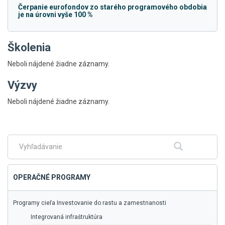
Čerpanie eurofondov zo starého programového obdobia
je na úrovni vyše 100 %
Školenia
Neboli nájdené žiadne záznamy.
Výzvy
Skočiť
Neboli nájdené žiadne záznamy.
na
hlavné
menu
Fulltextové
Hľadať
vyhľadávanie
OPERAČNÉ PROGRAMY
Programy cieľa Investovanie do rastu a zamestnanosti
Integrovaná infraštruktúra