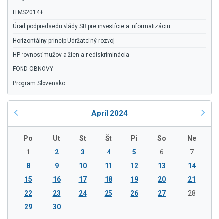
ITMS2014+
Úrad podpredsedu vlády SR pre investície a informatizáciu
Horizontálny princíp Udržateľný rozvoj
HP rovnosť mužov a žien a nediskriminácia
FOND OBNOVY
Program Slovensko
Apríl 2024
Po
Ut
St
Št
Pi
So
Ne
1
2
3
4
5
6
7
8
9
10
11
12
13
14
15
16
17
18
19
20
21
22
23
24
25
26
27
28
29
30