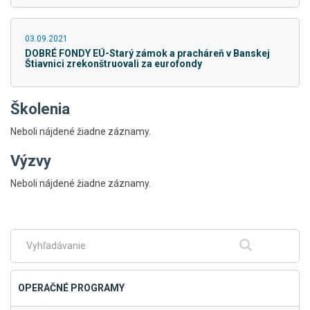
03.09.2021
DOBRÉ FONDY EÚ-Starý zámok a pracháreň v Banskej
Štiavnici zrekonštruovali za eurofondy
Školenia
Neboli nájdené žiadne záznamy.
Výzvy
Skočiť
Neboli nájdené žiadne záznamy.
na
hlavné
menu
Fulltextové
Hľadať
vyhľadávanie
OPERAČNÉ PROGRAMY