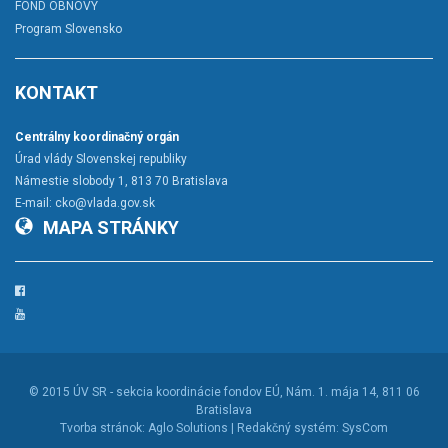
FOND OBNOVY
Program Slovensko
KONTAKT
Centrálny koordinačný orgán
Úrad vlády Slovenskej republiky
Námestie slobody 1, 813 70 Bratislava
E-mail:
cko@vlada.gov.sk
MAPA STRÁNKY
Facebook
YouTube
© 2015
ÚV SR - sekcia koordinácie fondov EÚ
, Nám. 1. mája 14, 811 06
Bratislava
Tvorba stránok:
Aglo Solutions |
Redakčný systém:
SysCom