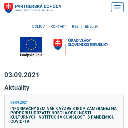
Klávesové
Zobrazi
skratky
navigác
Skočiť
na
obsah
DOMOV
KONTAKT
RSS
ENGLISH
Skočiť
na
hlavné
menu
Skočiť
na
pravé
03.09.2021
menu
Skočiť
Aktuality
na
užívateľské
menu
03.09.2021
Skočiť
INFORMAČNÝ SEMINÁR K VÝZVE Z IROP ZAMERANEJ NA
na
PODPORU UDRŽATEĽNOSTI A ODOLNOSTI
pätičku
KULTÚRNYCH INŠTITÚCIÍ V SÚVISLOSTI S PANDÉMIOU
COVID-19
stránky