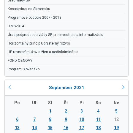
Úrad vlády SR
Koronavírus na Slovensku
Programové obdobie 2007 - 2013
ITMS2014+
Úrad podpredsedu vlády SR pre investície a informatizáciu
Horizontálny princíp Udržateľný rozvoj
HP rovnosť mužov a žien a nediskriminácia
FOND OBNOVY
Program Slovensko
September 2021
Po
Ut
St
Št
Pi
So
Ne
1
2
3
4
5
6
7
8
9
10
11
12
13
14
15
16
17
18
19