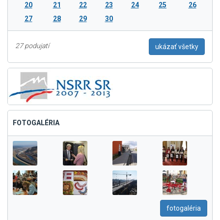
20
21
22
23
24
25
26
27
28
29
30
27 podujatí
ukázať všetky
FOTOGALÉRIA
fotogaléria