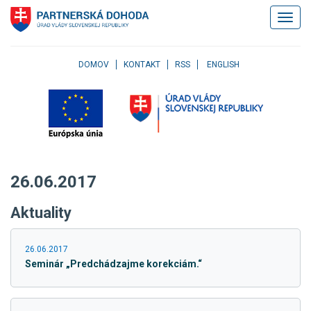
Klávesové
Zobrazi
skratky
navigác
Skočiť
na
obsah
DOMOV
KONTAKT
RSS
ENGLISH
Skočiť
na
hlavné
menu
Skočiť
na
pravé
26.06.2017
menu
Skočiť
Aktuality
na
užívateľské
menu
26.06.2017
Skočiť
Seminár „Predchádzajme korekciám.“
na
pätičku
stránky