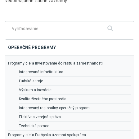
Skočiť
Neboli nájdené žiadne záznamy.
na
hlavné
menu
Fulltextové
Hľadať
vyhľadávanie
OPERAČNÉ PROGRAMY
Programy cieľa Investovanie do rastu a zamestnanosti
Integrovaná infraštruktúra
Ľudské zdroje
Výskum a inovácie
Kvalita životného prostredia
Integrovaný regionálny operačný program
Efektívna verejná správa
Technická pomoc
Programy cieľa Európska územná spolupráca