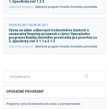
1, Špecifický cieľ 1.2.3
Operačný program:
Operačný program Kvalita životného prostredia
Od 09.05.2017 do 09.06.2017
Výzva na výber odborných hodnotiteľov žiadostí o
nenávratný finančný príspevok v rámci Operačného
programu Kvalita životného prostredia pre prioritnú os
3, špecifický cieľ 3.1.1 a 3.1.3
Operačný program:
Operačný program Kvalita životného prostredia
Skočiť
na
hlavné
Fulltextové
Hľadať
menu
vyhľadávanie
OPERAČNÉ PROGRAMY
Programy cieľa Investovanie do rastu a zamestnanosti