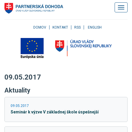
Klávesové
Zobrazi
skratky
navigác
Skočiť
na
obsah
DOMOV
KONTAKT
RSS
ENGLISH
Skočiť
na
hlavné
menu
Skočiť
na
pravé
09.05.2017
menu
Skočiť
Aktuality
na
užívateľské
menu
09.05.2017
Skočiť
Seminár k výzve V základnej škole úspešnejší
na
pätičku
stránky