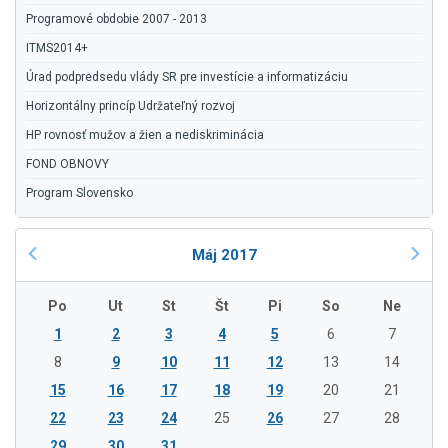
Programové obdobie 2007 - 2013
ITMS2014+
Úrad podpredsedu vlády SR pre investície a informatizáciu
Horizontálny princíp Udržateľný rozvoj
HP rovnosť mužov a žien a nediskriminácia
FOND OBNOVY
Program Slovensko
Máj 2017
Po
Ut
St
Št
Pi
So
Ne
1
2
3
4
5
6
7
8
9
10
11
12
13
14
15
16
17
18
19
20
21
22
23
24
25
26
27
28
29
30
31