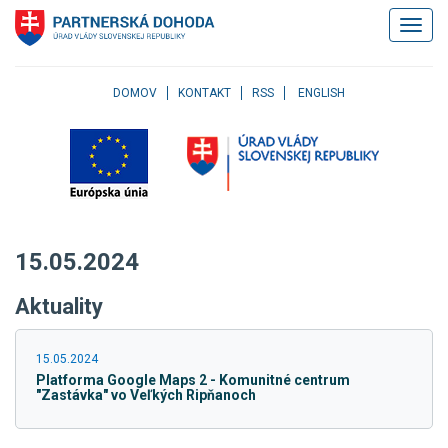
Klávesové
Zobrazi
skratky
navigác
Skočiť
na
obsah
DOMOV
KONTAKT
RSS
ENGLISH
Skočiť
na
hlavné
menu
Skočiť
na
pravé
15.05.2024
menu
Skočiť
Aktuality
na
užívateľské
menu
15.05.2024
Skočiť
Platforma Google Maps 2 - Komunitné centrum
na
"Zastávka" vo Veľkých Ripňanoch
pätičku
stránky