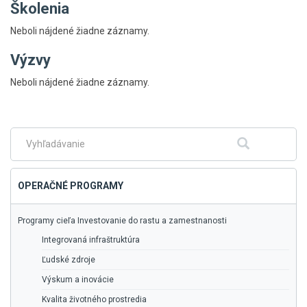
Školenia
Neboli nájdené žiadne záznamy.
Výzvy
Skočiť
Neboli nájdené žiadne záznamy.
na
hlavné
menu
Fulltextové
Hľadať
vyhľadávanie
OPERAČNÉ PROGRAMY
Programy cieľa Investovanie do rastu a zamestnanosti
Integrovaná infraštruktúra
Ľudské zdroje
Výskum a inovácie
Kvalita životného prostredia