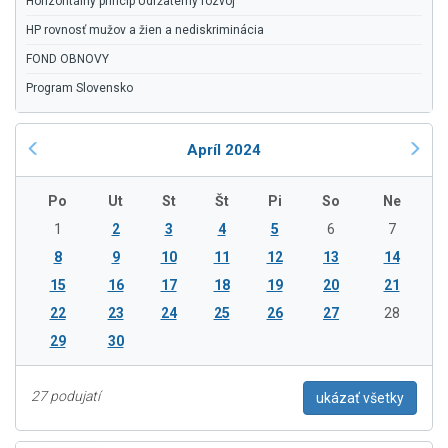
Horizontálny princíp Udržateľný rozvoj
HP rovnosť mužov a žien a nediskriminácia
FOND OBNOVY
Program Slovensko
Apríl 2024
Po
Ut
St
Št
Pi
So
Ne
1
2
3
4
5
6
7
8
9
10
11
12
13
14
15
16
17
18
19
20
21
22
23
24
25
26
27
28
29
30
27 podujatí
ukázať všetky