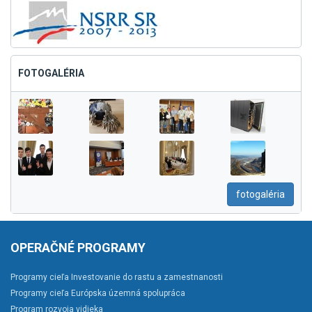
FOTOGALÉRIA
fotogaléria
OPERAČNÉ PROGRAMY
Programy cieľa Investovanie do rastu a zamestnanosti
Programy cieľa Európska územná spolupráca
Program rozvoja vidieka