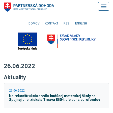
Klávesové
Zobrazi
skratky
navigác
Skočiť
na
obsah
DOMOV
KONTAKT
RSS
ENGLISH
Skočiť
na
hlavné
menu
Skočiť
na
pravé
26.06.2022
menu
Skočiť
Aktuality
na
užívateľské
menu
26.06.2022
Skočiť
Na rekonštrukciu areálu budúcej materskej školy na
na
Spojnej ulici získala Trnava 850-tisíc eur z eurofondov
pätičku
stránky