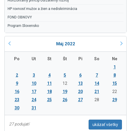
Horizontálny princíp Udržateľný rozvoj
HP rovnosť mužov a žien a nediskriminácia
FOND OBNOVY
Program Slovensko
Máj 2022
Po
Ut
St
Št
Pi
So
Ne
1
2
3
4
5
6
7
8
9
10
11
12
13
14
15
16
17
18
19
20
21
22
23
24
25
26
27
28
29
30
31
27 podujatí
ukázať všetky