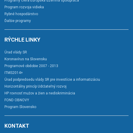
Programy cieľa Európska územná spolupráca
Program rozvoja vidieka
Rybné hospodárstvo
Ďalšie programy
RÝCHLE LINKY
Úrad vlády SR
Koronavírus na Slovensku
Programové obdobie 2007 - 2013
ITMS2014+
Úrad podpredsedu vlády SR pre investície a informatizáciu
Horizontálny princíp Udržateľný rozvoj
HP rovnosť mužov a žien a nediskriminácia
FOND OBNOVY
Program Slovensko
KONTAKT