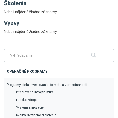
Školenia
Neboli nájdené žiadne záznamy.
Výzvy
Skočiť
Neboli nájdené žiadne záznamy.
na
hlavné
menu
Fulltextové
Hľadať
vyhľadávanie
OPERAČNÉ PROGRAMY
Programy cieľa Investovanie do rastu a zamestnanosti
Integrovaná infraštruktúra
Ľudské zdroje
Výskum a inovácie
Kvalita životného prostredia