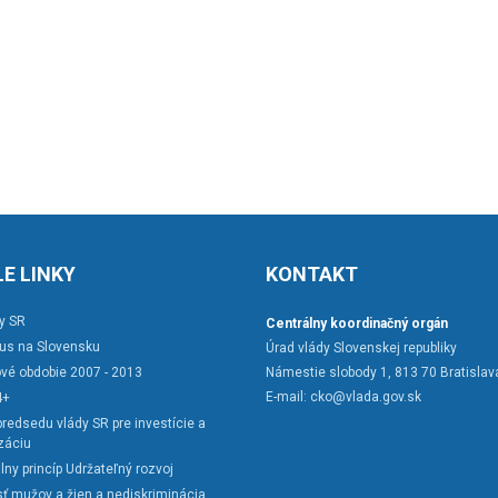
E LINKY
KONTAKT
y SR
Centrálny koordinačný orgán
rus na Slovensku
Úrad vlády Slovenskej republiky
vé obdobie 2007 - 2013
Námestie slobody 1, 813 70 Bratislav
E-mail:
cko@vlada.gov.sk
4+
redsedu vlády SR pre investície a
záciu
lny princíp Udržateľný rozvoj
ť mužov a žien a nediskriminácia