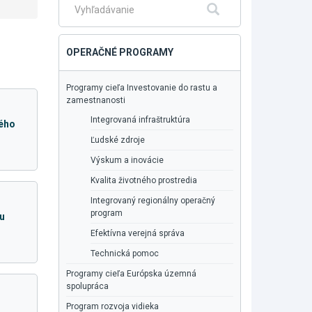
Fulltextové
Hľadať
vyhľadávanie
OPERAČNÉ PROGRAMY
Programy cieľa Investovanie do rastu a
zamestnanosti
Integrovaná infraštruktúra
ného
Ľudské zdroje
Výskum a inovácie
Kvalita životného prostredia
Integrovaný regionálny operačný
program
ru
Efektívna verejná správa
Technická pomoc
Programy cieľa Európska územná
spolupráca
Program rozvoja vidieka