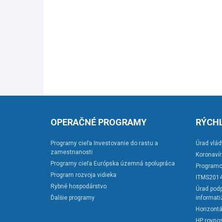
OPERAČNÉ PROGRAMY
RÝCHL
Programy cieľa Investovanie do rastu a
Úrad vlád
zamestnanosti
Koronaví
Programy cieľa Európska územná spolupráca
Programo
Program rozvoja vidieka
ITMS201
Rybné hospodárstvo
Úrad podp
Ďalšie programy
informati
Horizontá
HP rovnos