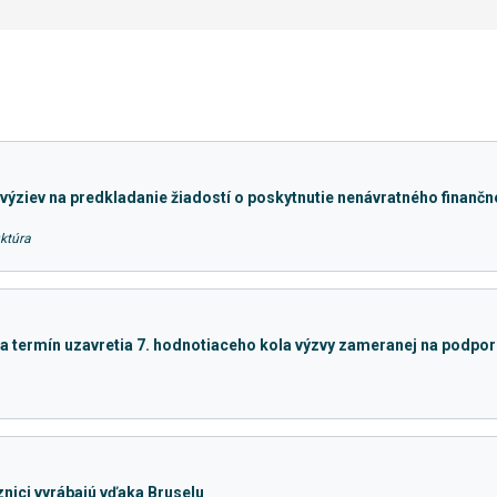
výziev na predkladanie žiadostí o poskytnutie nenávratného finanč
ktúra
a termín uzavretia 7. hodnotiaceho kola výzvy zameranej na podpo
nici vyrábajú vďaka Bruselu