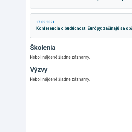
17.09.2021
Konferencia o budúcnosti Európy: začínajú sa ob
Školenia
Neboli nájdené žiadne záznamy.
Výzvy
Skočiť
Neboli nájdené žiadne záznamy.
na
hlavné
menu