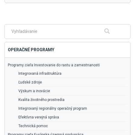
Skočiť
na
hlavné
Fulltextové
Hľadať
menu
vyhľadávanie
OPERAČNÉ PROGRAMY
Programy cieľa Investovanie do rastu a zamestnanosti
Integrovaná infraštruktúra
Ľudské zdroje
Výskum a inovácie
Kvalita životného prostredia
Integrovaný regionálny operačný program
Efektívna verejná správa
Technická pomoc
Programy cieľa Európska územná spolupráca