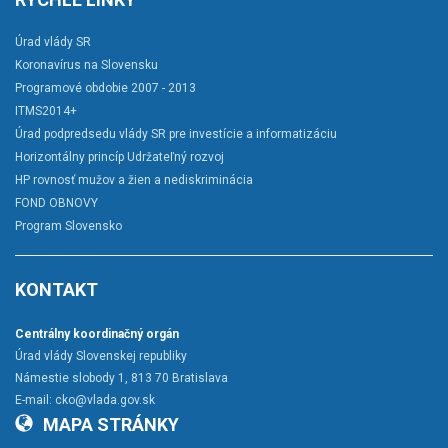
Úrad vlády SR
Koronavírus na Slovensku
Programové obdobie 2007 - 2013
ITMS2014+
Úrad podpredsedu vlády SR pre investície a informatizáciu
Horizontálny princíp Udržateľný rozvoj
HP rovnosť mužov a žien a nediskriminácia
FOND OBNOVY
Program Slovensko
KONTAKT
Centrálny koordinačný orgán
Úrad vlády Slovenskej republiky
Námestie slobody 1, 813 70 Bratislava
E-mail:
cko@vlada.gov.sk
MAPA STRÁNKY