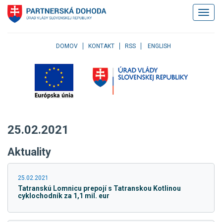
Klávesové
Zobrazi
skratky
navigác
Skočiť
na
obsah
DOMOV
KONTAKT
RSS
ENGLISH
Skočiť
na
hlavné
menu
Skočiť
na
pravé
25.02.2021
menu
Skočiť
Aktuality
na
užívateľské
menu
25.02.2021
Skočiť
Tatranskú Lomnicu prepojí s Tatranskou Kotlinou
na
cyklochodník za 1,1 mil. eur
pätičku
stránky