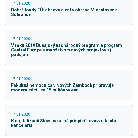
17.01.2020
Dobré fondy EÚ: obnova ciest v okrese Michalovce a
Sobrance
17.01.2020
V roku 2019 Dunajský nadnárodný program a program
Central Europe s množstvom nových projektov aj
podujatí
17.01.2020
Fakultná nemocnica v Nových Zámkoch pripravuje
modernizáciu za 15 miliónov eur
17.01.2020
K digitalizácii Slovenska má prispieť novovzniknutá
kancelária