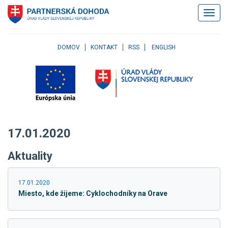
Klávesové
Zobrazi
skratky
navigác
Skočiť
na
obsah
DOMOV
KONTAKT
RSS
ENGLISH
Skočiť
na
hlavné
menu
Skočiť
na
pravé
17.01.2020
menu
Skočiť
Aktuality
na
užívateľské
menu
17.01.2020
Skočiť
Miesto, kde žijeme: Cyklochodníky na Orave
na
pätičku
stránky