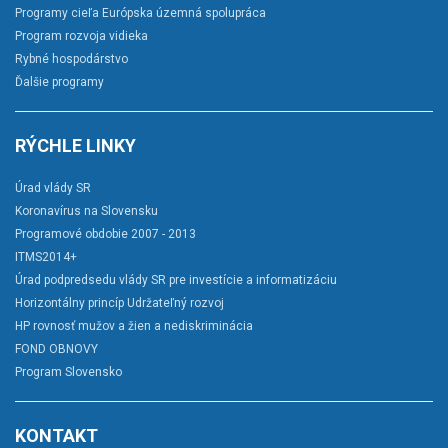
Programy cieľa Európska územná spolupráca
Program rozvoja vidieka
Rybné hospodárstvo
Ďalšie programy
RÝCHLE LINKY
Úrad vlády SR
Koronavírus na Slovensku
Programové obdobie 2007 - 2013
ITMS2014+
Úrad podpredsedu vlády SR pre investície a informatizáciu
Horizontálny princíp Udržateľný rozvoj
HP rovnosť mužov a žien a nediskriminácia
FOND OBNOVY
Program Slovensko
KONTAKT