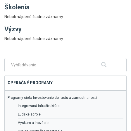
Školenia
Neboli nájdené žiadne záznamy.
Výzvy
Skočiť
Neboli nájdené žiadne záznamy.
na
hlavné
menu
Fulltextové
Hľadať
vyhľadávanie
OPERAČNÉ PROGRAMY
Programy cieľa Investovanie do rastu a zamestnanosti
Integrovaná infraštruktúra
Ľudské zdroje
Výskum a inovácie