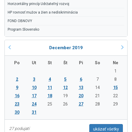
Horizontálny princíp Udržateľný rozvoj
HP rovnosť mužov a žien a nediskriminácia
FOND OBNOVY
Program Slovensko
December 2019
Po
Ut
St
Št
Pi
So
Ne
1
2
3
4
5
6
7
8
9
10
11
12
13
14
15
16
17
18
19
20
21
22
23
24
25
26
27
28
29
30
31
27 podujatí
ukázať všetky