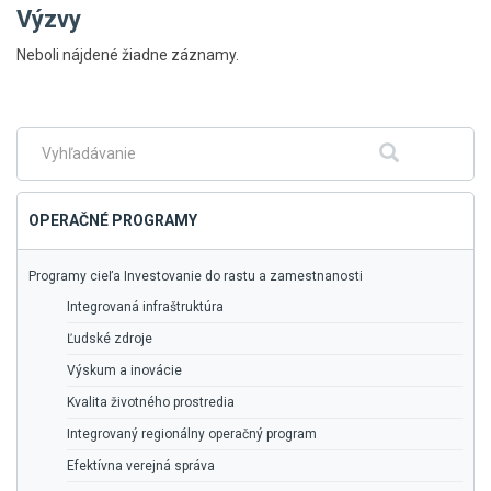
Výzvy
Skočiť
Neboli nájdené žiadne záznamy.
na
hlavné
menu
Fulltextové
Hľadať
vyhľadávanie
OPERAČNÉ PROGRAMY
Programy cieľa Investovanie do rastu a zamestnanosti
Integrovaná infraštruktúra
Ľudské zdroje
Výskum a inovácie
Kvalita životného prostredia
Integrovaný regionálny operačný program
Efektívna verejná správa