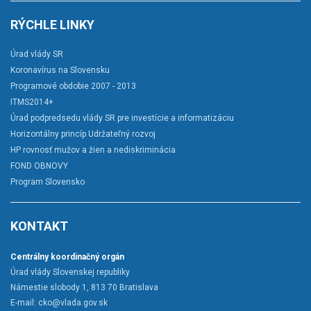
RÝCHLE LINKY
Úrad vlády SR
Koronavírus na Slovensku
Programové obdobie 2007 - 2013
ITMS2014+
Úrad podpredsedu vlády SR pre investície a informatizáciu
Horizontálny princíp Udržateľný rozvoj
HP rovnosť mužov a žien a nediskriminácia
FOND OBNOVY
Program Slovensko
KONTAKT
Centrálny koordinačný orgán
Úrad vlády Slovenskej republiky
Námestie slobody 1, 813 70 Bratislava
E-mail:
cko@vlada.gov.sk