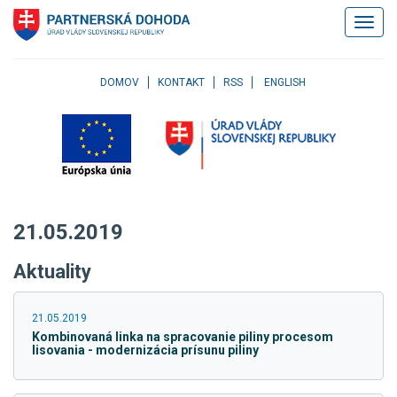
Klávesové
Zobrazi
skratky
navigác
Skočiť
na
obsah
DOMOV
KONTAKT
RSS
ENGLISH
Skočiť
na
hlavné
menu
Skočiť
na
pravé
21.05.2019
menu
Skočiť
Aktuality
na
užívateľské
menu
21.05.2019
Skočiť
Kombinovaná linka na spracovanie piliny procesom
na
lisovania - modernizácia prísunu piliny
pätičku
stránky