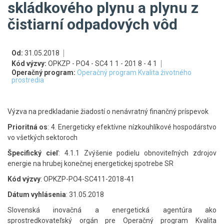
skládkového plynu a plynu z
čistiarní odpadových vôd
Od:
31.05.2018
Kód výzvy:
OPKZP - PO4 - SC4 1 1 - 201 8 - 4 1
Operačný program:
Operačný program Kvalita životného
prostredia
Výzva na predkladanie žiadostí o nenávratný finančný príspevok
Prioritná os
: 4. Energeticky efektívne nízkouhlíkové hospodárstvo
vo všetkých sektoroch
Špecifický cieľ
: 4.1.1 Zvýšenie podielu obnoviteľných zdrojov
energie na hrubej konečnej energetickej spotrebe SR
Kód výzvy
: OPKZP-PO4-SC411-2018-41
Dátum vyhlásenia
: 31.05.2018
Slovenská inovačná a energetická agentúra ako
sprostredkovateľský orgán pre Operačný program Kvalita