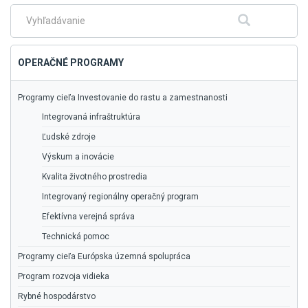
hlavné
menu
Fulltextové
Hľadať
vyhľadávanie
OPERAČNÉ PROGRAMY
Programy cieľa Investovanie do rastu a zamestnanosti
Integrovaná infraštruktúra
Ľudské zdroje
Výskum a inovácie
Kvalita životného prostredia
Integrovaný regionálny operačný program
Efektívna verejná správa
Technická pomoc
Programy cieľa Európska územná spolupráca
Program rozvoja vidieka
Rybné hospodárstvo