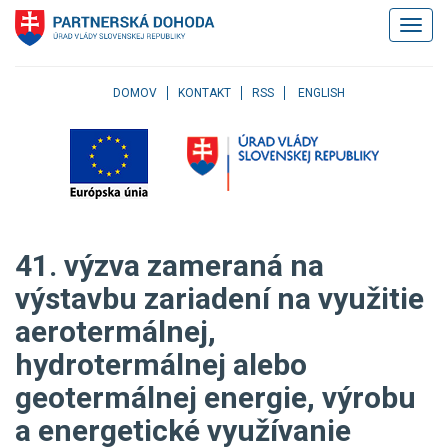
Klávesové
Zobrazi
skratky
navigác
Skočiť
na
obsah
DOMOV
KONTAKT
RSS
ENGLISH
Skočiť
na
hlavné
menu
Skočiť
na
pravé
41. výzva zameraná na
menu
Skočiť
výstavbu zariadení na využitie
na
aerotermálnej,
užívateľské
menu
hydrotermálnej alebo
Skočiť
na
geotermálnej energie, výrobu
pätičku
a energetické využívanie
stránky