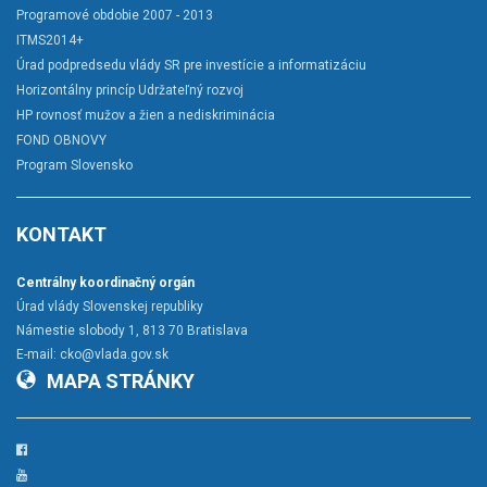
Programové obdobie 2007 - 2013
ITMS2014+
Úrad podpredsedu vlády SR pre investície a informatizáciu
Horizontálny princíp Udržateľný rozvoj
HP rovnosť mužov a žien a nediskriminácia
FOND OBNOVY
Program Slovensko
KONTAKT
Centrálny koordinačný orgán
Úrad vlády Slovenskej republiky
Námestie slobody 1, 813 70 Bratislava
E-mail:
cko@vlada.gov.sk
MAPA STRÁNKY
Facebook
YouTube