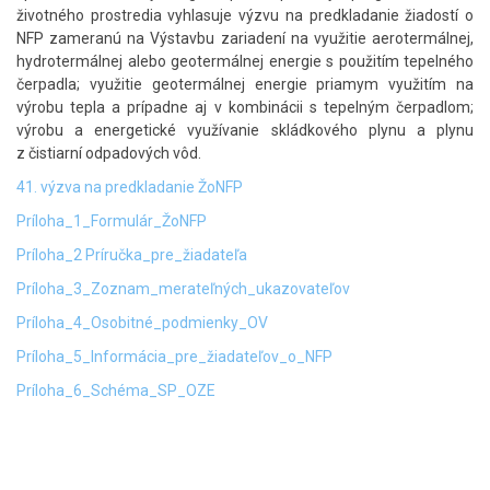
životného prostredia vyhlasuje výzvu na predkladanie žiadostí o
NFP zameranú na Výstavbu zariadení na využitie aerotermálnej,
hydrotermálnej alebo geotermálnej energie s použitím tepelného
čerpadla; využitie geotermálnej energie priamym využitím na
výrobu tepla a prípadne aj v kombinácii s tepelným čerpadlom;
výrobu a energetické využívanie skládkového plynu a plynu
z čistiarní odpadových vôd.
41. výzva na predkladanie ŽoNFP
Príloha_1_Formulár_ŽoNFP
Príloha_2 Príručka_pre_žiadateľa
Príloha_3_Zoznam_merateľných_ukazovateľov
Príloha_4_Osobitné_podmienky_OV
Príloha_5_Informácia_pre_žiadateľov_o_NFP
Príloha_6_Schéma_SP_OZE
Skočiť
na