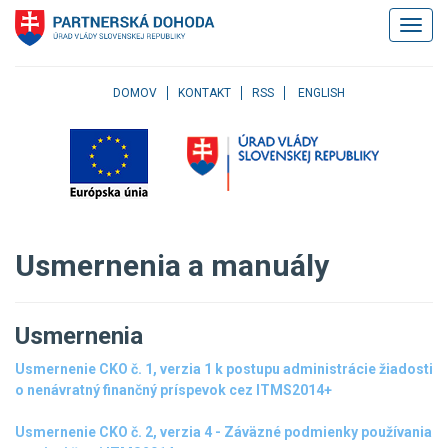
Klávesové
Zobrazi
skratky
navigác
Skočiť
na
obsah
DOMOV
KONTAKT
RSS
ENGLISH
Skočiť
na
hlavné
menu
Skočiť
na
pravé
Usmernenia a manuály
menu
Skočiť
na
užívateľské
Usmernenia
menu
Skočiť
Usmernenie CKO č. 1, verzia 1 k postupu administrácie žiadosti
na
o nenávratný finančný príspevok cez ITMS2014+
pätičku
stránky
Usmernenie CKO č. 2, verzia 4 - Záväzné podmienky používania