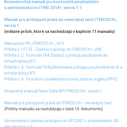
Bezpečnostný manuál pre koncových používateľov
a administrátorov ITMS 2014+, verzia 1.1
Manuál pre prístupové práva do neverejnej časti ITMS2014+,
verzia 1
(vrátane príloh, ktoré sa nachádzajú v kapitole 11 manuálu)
Manual pre PP_ITMS2014+ _v0.9
Príloha č.1:F175 - Ziadost o pristup do ITMS2014+_v08
Príloha č. 2: Formulár F64 Žiadosť o prístup používateľa do
infraštruktúry KTI
Príloha č. 3: Formulár F64a Blokovanie prístupu používateľa do IS a
infraštruktúry KTI
Príloha č. 4: Protokol o pridelení pracovnej pozície orgánu (PPO)
Integračný manuál Open Data API ITMS2014+, verzia 1
Manuál pre prístupové práva do ITMS2014+ - neverejná časť
(Prílohy manuálu sa nachádzajú v časti 14. dokumentu)
Usmernenie k riadeniu prístupov do SFC2007 v podmienkach SR -
aktualizácia č. 5