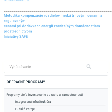
______________________________________________________
Metodika kompenzácie rozdielov medzi trhovými cenami a
regulovanými
cenami pri dodávkach energií zraniteľným domácnostiam
prostredníctvom
Iniciatívy SAFE
Skočiť
na
hlavné
menu
Fulltextové
Hľadať
vyhľadávanie
OPERAČNÉ PROGRAMY
Programy cieľa Investovanie do rastu a zamestnanosti
Integrovaná infraštruktúra
Ľudské zdroje