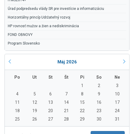
ITMS2014+
Úrad podpredsedu vlády SR pre investície a informatizáciu
Horizontálny princíp Udržateľný rozvoj
HP rovnosť mužov a žien a nediskriminácia
FOND OBNOVY
Program Slovensko
Máj 2026
Po
Ut
St
Št
Pi
So
Ne
1
2
3
4
5
6
7
8
9
10
11
12
13
14
15
16
17
18
19
20
21
22
23
24
25
26
27
28
29
30
31