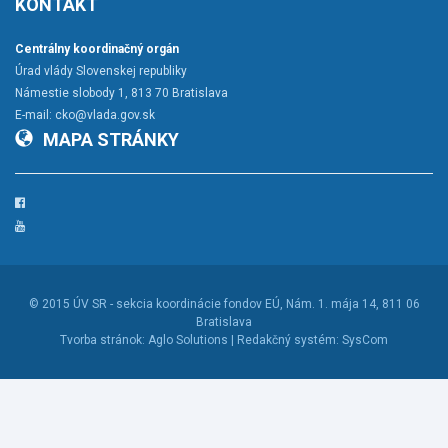
KONTAKT
Centrálny koordinačný orgán
Úrad vlády Slovenskej republiky
Námestie slobody 1, 813 70 Bratislava
E-mail:
cko@vlada.gov.sk
MAPA STRÁNKY
Facebook
YouTube
© 2015
ÚV SR - sekcia koordinácie fondov EÚ
, Nám. 1. mája 14, 811 06
Bratislava
Tvorba stránok:
Aglo Solutions |
Redakčný systém:
SysCom