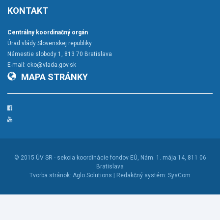
KONTAKT
Centrálny koordinačný orgán
Úrad vlády Slovenskej republiky
Námestie slobody 1, 813 70 Bratislava
E-mail:
cko@vlada.gov.sk
MAPA STRÁNKY
Facebook
YouTube
© 2015
ÚV SR - sekcia koordinácie fondov EÚ
, Nám. 1. mája 14, 811 06
Bratislava
Tvorba stránok:
Aglo Solutions |
Redakčný systém:
SysCom