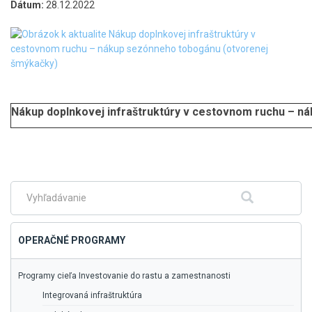
Dátum:
28.12.2022
Nákup doplnkovej infraštruktúry v cestovnom ruchu – n
Skočiť
na
hlavné
menu
Fulltextové
Hľadať
vyhľadávanie
OPERAČNÉ PROGRAMY
Programy cieľa Investovanie do rastu a zamestnanosti
Integrovaná infraštruktúra