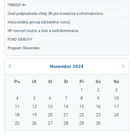
ITMS2014+
Úrad podpredsedu vlády SR pre investície a informatizáciu
Horizontálny princíp Udržateľný rozvoj
HP rovnosť mužov a žien a nediskriminácia
FOND OBNOVY
Program Slovensko
November 2024
Po
Ut
St
Št
Pi
So
Ne
1
2
3
4
5
6
7
8
9
10
11
12
13
14
15
16
17
18
19
20
21
22
23
24
25
26
27
28
29
30