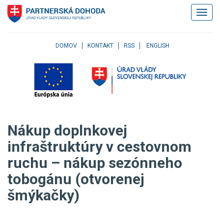
Klávesové
Zobrazi
skratky
navigác
Skočiť
na
obsah
DOMOV
KONTAKT
RSS
ENGLISH
Skočiť
na
hlavné
menu
Skočiť
na
pravé
Nákup doplnkovej
menu
Skočiť
infraštruktúry v cestovnom
na
ruchu – nákup sezónneho
užívateľské
menu
tobogánu (otvorenej
Skočiť
na
šmýkačky)
pätičku
stránky