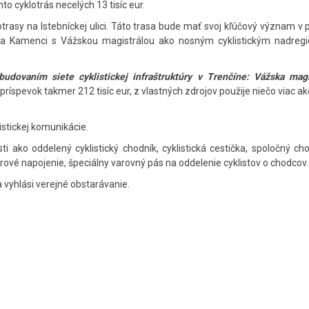
o cyklotrás necelých 13 tisíc eur.
trasy na Istebníckej ulici. Táto trasa bude mať svoj kľúčový význam v 
 Na Kamenci s Vážskou magistrálou ako nosným cyklistickým nadreg
udovaním siete cyklistickej infraštruktúry v Trenčíne: Vážska magi
íspevok takmer 212 tisíc eur, z vlastných zdrojov použije niečo viac ako
stickej komunikácie.
ti ako oddelený cyklistický chodník, cyklistická cestička, spoločný ch
iérové napojenie, špeciálny varovný pás na oddelenie cyklistov o chodcov.
 vyhlási verejné obstarávanie.