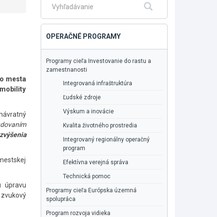
Fulltextové
Hľadať
vyhľadávanie
OPERAČNÉ PROGRAMY
Programy cieľa Investovanie do rastu a
zamestnanosti
do mesta
Integrovaná infraštruktúra
mobility
Ľudské zdroje
Výskum a inovácie
návratný
budovaním
Kvalita životného prostredia
zvýšenia
Integrovaný regionálny operačný
program
 mestskej
Efektívna verejná správa
Technická pomoc
ú úpravu
Programy cieľa Európska územná
 zvukový
spolupráca
Program rozvoja vidieka