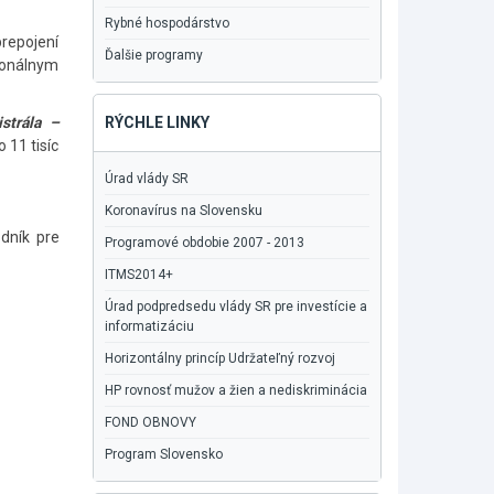
Rybné hospodárstvo
prepojení
Ďalšie programy
ionálnym
strála –
RÝCHLE LINKY
 11 tisíc
Úrad vlády SR
Koronavírus na Slovensku
odník pre
Programové obdobie 2007 - 2013
ITMS2014+
Úrad podpredsedu vlády SR pre investície a
informatizáciu
Horizontálny princíp Udržateľný rozvoj
HP rovnosť mužov a žien a nediskriminácia
FOND OBNOVY
Program Slovensko