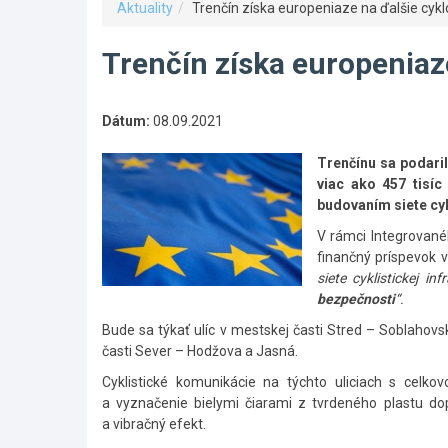
Aktuality
Trenčín získa europeniaze na ďalšie cykl
Trenčín získa europeniaz
Dátum:
08.09.2021
Trenčínu sa podaril
viac ako 457 tisíc
budovaním siete cy
V rámci Integrovan
finančný príspevok v
siete cyklistickej in
bezpečnosti
“.
Bude sa týkať ulíc v mestskej časti Stred – Soblahovs
časti Sever – Hodžova a Jasná.
Cyklistické komunikácie na týchto uliciach s celk
a vyznačenie bielymi čiarami z tvrdeného plastu dop
a vibračný efekt.