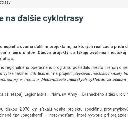
otrasy
e na ďalšie cyklotrasy
o uspieť s dvoma ďalšími projektami, na ktorých realizáciu príde 
 eur z eurofondov. Obidva projekty sa týkajú zvýšenia mestskej 
klotrás.
ého regionálneho operačného programu požiadalo mesto Trenčín o ne
o výške takmer 246 tisíc eur na projekt
„Zvýšenie mestskej mobility 
fraštruktúry v Trenčíne:
Modernizácia mestských cyklotrás za účelom 
ká (1. etapa), Legionárska – Nám. sv. Anny – Braneckého a tiež ulíc v
ovou dĺžkou 2,870 km získajú vďaka projektu špeciálnu protišmykov
lnené tzv. „bagetkami“ – nerovnosťami, ktoré vytvoria pri prejazde