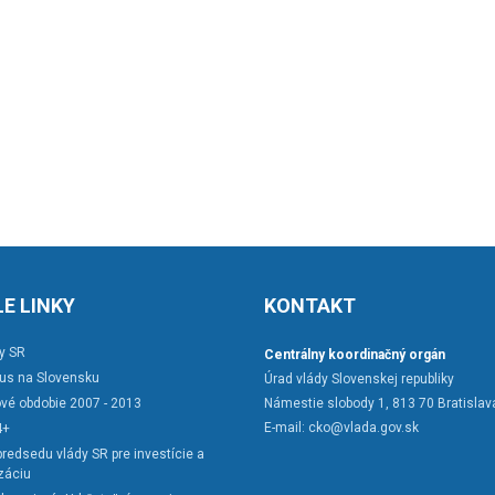
E LINKY
KONTAKT
y SR
Centrálny koordinačný orgán
rus na Slovensku
Úrad vlády Slovenskej republiky
vé obdobie 2007 - 2013
Námestie slobody 1, 813 70 Bratislav
E-mail:
cko@vlada.gov.sk
4+
redsedu vlády SR pre investície a
záciu