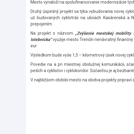
Mesto vynaloží na spolufinancovanie modernizácie týcht
Druhý úspešný projekt sa týka vybudovania novej cyklo
už budovaných cyklotrás na uliciach Kasárenská a
prepojením.
Na projekt s názvom
„Zvýšenie mestskej mobility b
Istebnícka“
využije mesto Trenčín nenávratný finančný pr
eur.
Výsledkom bude vyše 1,5 – kilometrový úsek novej cykli
Povedie na a pri miestnej obslužnej komunikácii, sčas
peších a cyklistov i cyklokoridor. Súčasťou je aj bezbar
V najbližšom období mesto na obidva projekty pripraví a
Skočiť
na
hlavné
menu