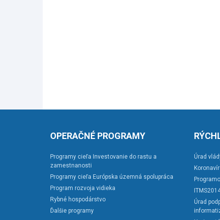
OPERAČNÉ PROGRAMY
RÝCHL
Programy cieľa Investovanie do rastu a
Úrad vlád
zamestnanosti
Koronaví
Programy cieľa Európska územná spolupráca
Programo
Program rozvoja vidieka
ITMS201
Rybné hospodárstvo
Úrad podp
Ďalšie programy
informati