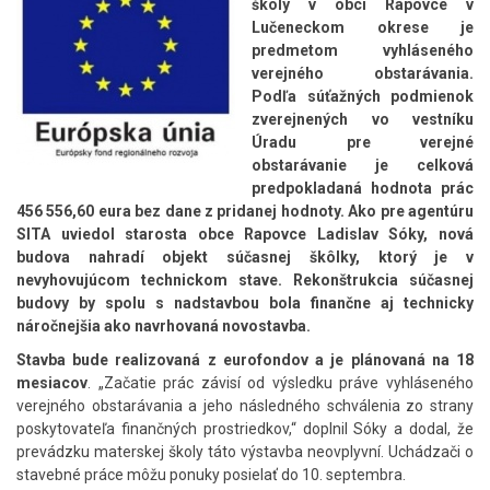
školy v obci Rapovce v
Lučeneckom okrese je
predmetom vyhláseného
verejného obstarávania.
Podľa súťažných podmienok
zverejnených vo vestníku
Úradu pre verejné
obstarávanie je celková
predpokladaná hodnota prác
456 556,60 eura bez dane z pridanej hodnoty. Ako pre agentúru
SITA uviedol starosta obce Rapovce Ladislav Sóky, nová
budova nahradí objekt súčasnej škôlky, ktorý je v
nevyhovujúcom technickom stave. Rekonštrukcia súčasnej
budovy by spolu s nadstavbou bola finančne aj technicky
náročnejšia ako navrhovaná novostavba.
Stavba bude realizovaná z eurofondov a je plánovaná na 18
mesiacov
. „Začatie prác závisí od výsledku práve vyhláseného
verejného obstarávania a jeho následného schválenia zo strany
poskytovateľa finančných prostriedkov,“ doplnil Sóky a dodal, že
prevádzku materskej školy táto výstavba neovplyvní. Uchádzači o
stavebné práce môžu ponuky posielať do 10. septembra.