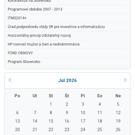
Koronavírus na Slovensku
Programové obdobie 2007 - 2013
ITMS2014+
Úrad podpredsedu vlády SR pre investície a informatizáciu
Horizontálny princíp Udržateľný rozvoj
HP rovnosť mužov a žien a nediskriminácia
FOND OBNOVY
Program Slovensko
Júl 2026
Po
Ut
St
Št
Pi
So
Ne
1
2
3
4
5
6
7
8
9
10
11
12
13
14
15
16
17
18
19
20
21
22
23
24
25
26