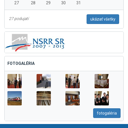
27
28
29
30
31
27 podujatí
ukázať všetky
FOTOGALÉRIA
fotogaléria