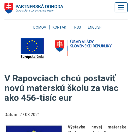
Klávesové
Zobrazi
skratky
navigác
Skočiť
na
obsah
DOMOV
KONTAKT
RSS
ENGLISH
Skočiť
na
hlavné
menu
Skočiť
na
pravé
V Rapovciach chcú postaviť
menu
Skočiť
novú materskú školu za viac
na
ako 456-tisíc eur
užívateľské
menu
Skočiť
na
Dátum:
27.08.2021
pätičku
stránky
Výstavba novej materskej