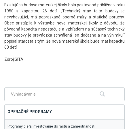
Existujúca budova materskej školy bola postavená približne v roku
1950 s kapacitou 26 detí. „Technický stav tejto budovy je
nevyhovujúci, má popraskané oporné múry a statické poruchy.
Obec pristúpila k výstavbe novej materskej školy z dôvodu, že
pôvodná kapacita nepostačuje a vzhľadom na súčasný technický
stav budovy je prevádzka schválená len dočasne a na výnimku,“
popísal starosta s tým, že nová materská škola bude mať kapacitu
60 detí.
Zdroj:SITA
Skočiť
na
hlavné
menu
Fulltextové
Hľadať
vyhľadávanie
OPERAČNÉ PROGRAMY
Programy cieľa Investovanie do rastu a zamestnanosti